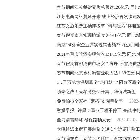
春节期间江苏餐饮零售总额达120亿元 同比
江苏电商网络蔓延开来 线上经济再次快速
江苏文旅消费正抽芽拔节 “诗与远方”将迎
春节假期南京实现旅游收入49.8亿元 同比增长
南京150余家企业共实现销售额27.7亿元 同比
2021年重庆啤酒实现营收131.19亿元 同比增加
春节假期首都消费市场安全有序 冰雪消费
春节期间北京乡村游营业收入达1.38亿元 同
1-2千万成为深圳豪宅“热门款”？附各区豪
顶豪之战！天琴湾突然开卖，华侨城新玺、
免费拍摄全家福 “定格”团圆幸福年
2022-
融媒早报 | 许昌：重点工程不停工 奋战冲刺
全力清雪除冰 确保路畅人安
2022-02-07
卡嘎镇派出所开展道路交通安全巡逻排险工
春节我在岗丨春节“不打烊”，酒驾“零容忍”