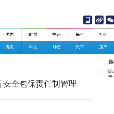
国内
时局
热评
民生
社会
资讯
科技
财经
汽车
房产
推
行安全包保责任制管理