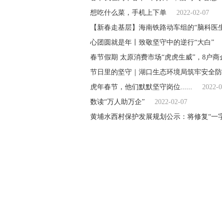
想吃什么菜，手机上下单
2022-02-07
【新春走基层】海南铁路动车组的“脑科医生
心团圆就是年丨致敬坚守中的逆行“大白”
春节假期 太原消费市场“虎虎生威”，8户商企
节日里的坚守｜湖口生态环境局筑牢安全防
虎年春节，他们默默坚守岗位......
2022-0
数读“万人助万企”
2022-02-07
黄埔水西村保护发展规划公示：将修复“一