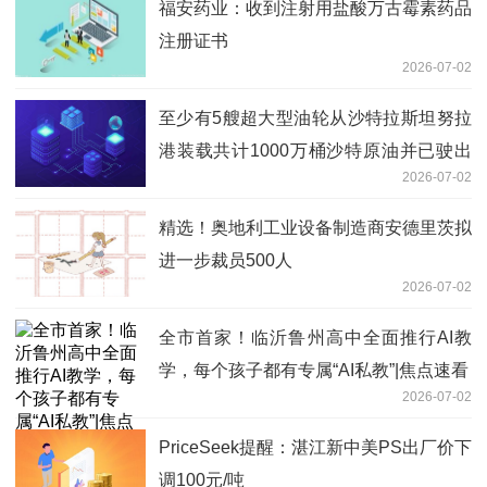
福安药业：收到注射用盐酸万古霉素药品
注册证书
2026-07-02
至少有5艘超大型油轮从沙特拉斯坦努拉
港装载共计1000万桶沙特原油并已驶出
2026-07-02
霍尔木兹海峡|快报
精选！奥地利工业设备制造商安德里茨拟
进一步裁员500人
2026-07-02
全市首家！临沂鲁州高中全面推行AI教
学，每个孩子都有专属“AI私教”|焦点速看
2026-07-02
PriceSeek提醒：湛江新中美PS出厂价下
调100元/吨