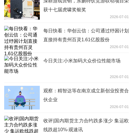
深耕游戏营销，东鹏特饮竞游联动项目荣
获十七届虎啸奖银奖
2026-07-01
每日快看：华创云信：公司通过纾困计划
直接持有贵州百灵1.61亿股股份
2026-07-01
今日关注:小米加码大众价位性能市场
2026-07-01
观察：精智达等在南京成立新创业投资合
伙企业
2026-07-01
收评|国内期货主力合约跌多涨少 集运欧
线跌超10%-观速讯