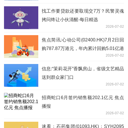
找工作要贷款还要取现交7万？民警灵魂
拷问终让小伙清醒-每日精选
2026-07-02
焦点简讯:心动公司(02400.HK)7月2日回
购787.87万港元，年内累计回购5.01亿港
2026-07-02
元
信息:“茉莉花开”香飘房山，省级文艺精品
送到群众家门口
2026-07-02
招商蛇口6月签约销售额202.1亿元 焦点
播报
2026-07-02
速看：石药集团(01093.HK)：SYH2095