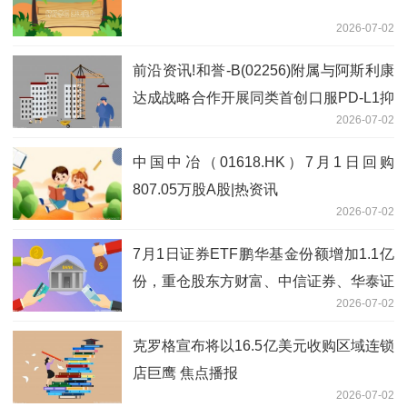
2026-07-02
前沿资讯!和誉-B(02256)附属与阿斯利康
达成战略合作开展同类首创口服PD-L1抑
2026-07-02
制剂ABSK043联合泰瑞沙®治疗非小细
胞肺癌的临床研究
中国中冶（01618.HK）7月1日回购
807.05万股A股|热资讯
2026-07-02
7月1日证券ETF鹏华基金份额增加1.1亿
份，重仓股东方财富、中信证券、华泰证
2026-07-02
券-热推荐
克罗格宣布将以16.5亿美元收购区域连锁
店巨鹰 焦点播报
2026-07-02