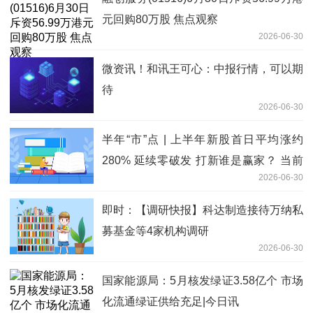
元回购80万股 焦点观察
2026-06-30
微资讯！和讯王可心：中报行情，可以期
待
2026-06-30
半年“市”点 | 上半年新股首日平均涨约
280% 延续零破发 打新谁是赢家？ 当前
2026-06-30
热议
即时：【调研快报】科达制造接待万纳私
募基金等4家机构调研
2026-06-30
国家能源局：5月核发绿证3.58亿个 市场
化流通绿证供给充足|今日讯