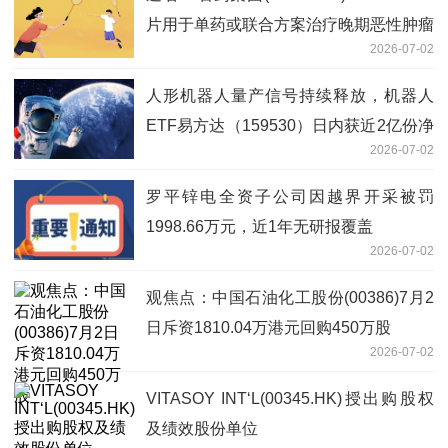
片用于单药或联合方案治疗晚期恶性肿瘤
2026-07-02
的 I期临床研究在中国正式启动
人形机器人量产信号持续释放，机器人
ETF易方达（159530）日内获近2亿份净
2026-07-02
申购_今日看点
罗平锌电全资子公司因越界开采被罚
1998.66万元，近1年无研报覆盖
2026-07-02
观焦点：中国石油化工股份(00386)7月2
日斥资1810.04万港元回购450万股
2026-07-02
VITASOY INT‘L(00345.HK)授出购股权
及绩效股份单位