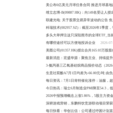
美公布6亿美元月球任务合同 推进月球基地
维立志博-B(09887.HK)：向149名受让人授
联建光电: 关于股票交易异常波动的公告 
多头大举押注这只深陷熊市的全球ETF_当
有哪些途径可以方便地投诉企业
2026-07
美图公司(01357.HK)授出合共165.03万股
最新消息：宏盛华源：聚焦主业、持续提升
3-氨丙基三乙氧基硅烷商品报价动态（2026-0
生意社双酚A7月1日均差为-66.00元/吨 
每日资讯：7月1日肯特催化涨停：油服，
今日热讯：瑞士6月制造业PMI降至54.3，
2026中报预增概念上涨5.86%，5股主力资
深耕游戏营销，东鹏特饮竞游联动项目荣获
每日快看：华创云信：公司通过纾困计划直接