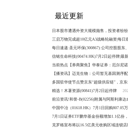
最近更新
日本股市遭遇外资大规模抛售，投资者纷纷
三启万物完成超10亿元A3战略轮融资|每日
每日速递:圣元环保(300867):公司控股
信铭生命科技(00474.HK)7月2日起停牌|最
当前热点【券商聚焦】华泰证券：厄尔尼诺
【播资讯】迈克生物：公司暂无基因测序配
多国驻华使节点赞京东“超级供应链”，京东
精选！木薯资源(00841)7月2日起停牌
20
中国中冶（01618.HK）7月1日回购807.0
7月1日证券ETF鹏华基金份额增加1.1亿
克罗格宣布将以16.5亿美元收购区域连锁店