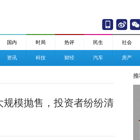
国内
时局
热评
民生
社会
资讯
科技
财经
汽车
房产
推
大规模抛售，投资者纷纷清