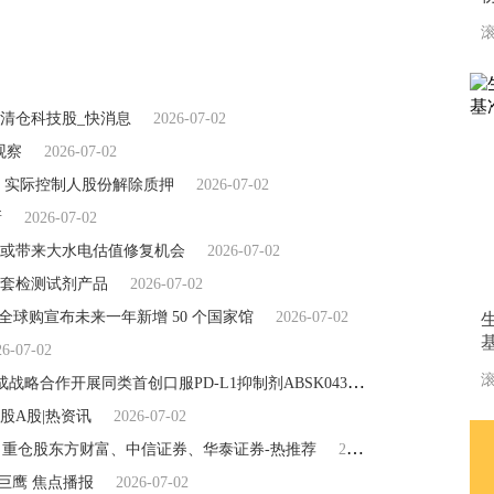
滚
清仓科技股_快消息
2026-07-02
观察
2026-07-02
股东、实际控制人股份解除质押
2026-07-02
新
2026-07-02
或带来大水电估值修复机会
2026-07-02
套检测试剂产品
2026-07-02
全球购宣布未来一年新增 50 个国家馆
2026-07-02
基
26-07-02
滚
前沿资讯!和誉-B(02256)附属与阿斯利康达成战略合作开展同类首创口服PD-L1抑制剂ABSK043联合泰瑞沙®治疗非小细胞肺癌的临床研究
5万股A股|热资讯
2026-07-02
份，重仓股东方财富、中信证券、华泰证券-热推荐
2026-07-02
巨鹰 焦点播报
2026-07-02