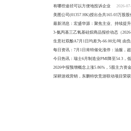
有哪些途径可以方便地投诉企业
2026-07
美图公司(01357.HK)授出合共165.03万股
最新消息：宏盛华源：聚焦主业、持续提升
3-氨丙基三乙氧基硅烷商品报价动态（2026-0
生意社双酚A7月1日均差为-66.00元/吨 
每日资讯：7月1日肯特催化涨停：油服，
今日热讯：瑞士6月制造业PMI降至54.3，
2026中报预增概念上涨5.86%，5股主力资
深耕游戏营销，东鹏特饮竞游联动项目荣获