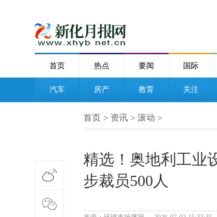
首页
热点
要闻
国际
汽车
房产
教育
关注
首页
>
资讯
>
滚动
>
精选！奥地利工业
步裁员500人