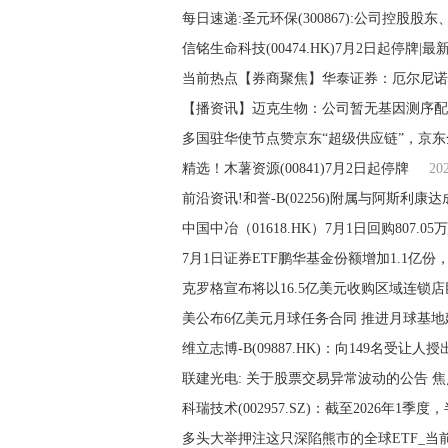
每日速递:圣元环保(300867):公司控股
信铭生命科技(00474.HK)7月2日起停牌|最
当前热点【券商聚焦】华泰证券：厄尔尼诺
【播资讯】迈克生物：公司暂无基因测序配
多国驻华使节点赞京东“超级供应链”，京东
精选！木薯资源(00841)7月2日起停牌
20
中国中冶（01618.HK）7月1日回购807.0
7月1日证券ETF鹏华基金份额增加1.1亿
克罗格宣布将以16.5亿美元收购区域连锁店
美公布6亿美元月球任务合同 推进月球基地
维立志博-B(09887.HK)：向149名受让人授
联建光电: 关于股票交易异常波动的公告 
多头大举押注这只深陷熊市的全球ETF_当