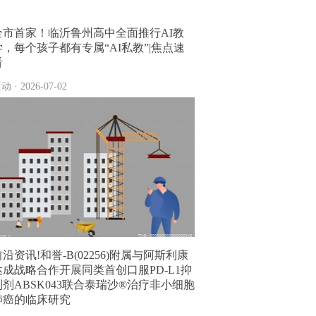
全市首家！临沂鲁州高中全面推行AI教
学，每个孩子都有专属“AI私教”|焦点速
看
动 · 2026-07-02
前沿资讯!和誉-B(02256)附属与阿斯利康
达成战略合作开展同类首创口服PD-L1抑
制剂ABSK043联合泰瑞沙®治疗非小细胞
肺癌的临床研究