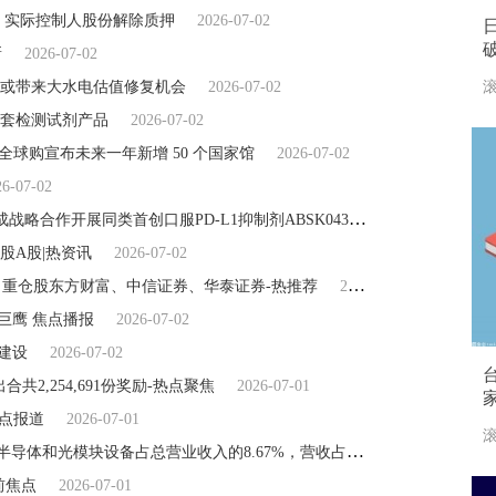
股东、实际控制人股份解除质押
2026-07-02
新
2026-07-02
滚
或带来大水电估值修复机会
2026-07-02
套检测试剂产品
2026-07-02
全球购宣布未来一年新增 50 个国家馆
2026-07-02
26-07-02
前沿资讯!和誉-B(02256)附属与阿斯利康达成战略合作开展同类首创口服PD-L1抑制剂ABSK043联合泰瑞沙®治疗非小细胞肺癌的临床研究
5万股A股|热资讯
2026-07-02
份，重仓股东方财富、中信证券、华泰证券-热推荐
2026-07-02
巨鹰 焦点播报
2026-07-02
建设
2026-07-02
出合共2,254,691份奖励-热点聚焦
2026-07-01
焦点报道
2026-07-01
滚
科瑞技术(002957.SZ)：截至2026年1季度，半导体和光模块设备占总营业收入的8.67%，营收占比不高
2026-07-01
前焦点
2026-07-01