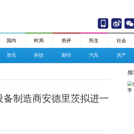
国内
时局
热评
民生
社会
资讯
科技
财经
汽车
房产
推
设备制造商安德里茨拟进一