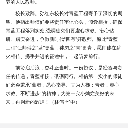
养的人民教师。
校长致辞。孙红东校长对青蓝工程寄予了深切的期
望。他指出师傅们要将责任牢记心头，倾囊相授，确保
青蓝工程落到实处;强调徒弟们要虚心求教、潜心钻
研、踏实奋进，争做新时代“四有”好教师。愿此“青蓝
工程”让师傅之“蓝”更蓝，徒弟之“青”更青，愿师徒在薪
火相传、携手并进的征途中，一起筑梦前行。
前贤启后浪，奋斗正当时。一份协议，是经验与责
任的传递，青蓝相接，砥砺同行。相信第一实小的师徒
们必会秉承“蓝者，悉心指导、甘为人梯；青者，虚心
求教、不断进步”的精神，为第一实小灿烂美好的未
来，再创新的辉煌！（林伟 华中）