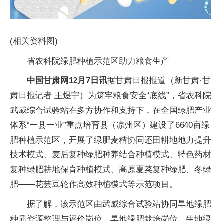
(相关资料图)
省农科院绿肥种植示范区助力粮食生产
中国甘肃网12月7日讯
据甘肃日报报道（新甘肃·甘
肃日报记者 王煜宇）为筑牢粮食安全“底线”，省农科院
武威综合试验站在多方协作和支持下，在全国绿肥产业
体系“一县一业”重点培育县（凉州区）建设了6640亩绿
肥种植示范区，开展了绿肥麦秸协同还田耕地地力提升
技术模式、麦后复种绿肥种养结合种植模式、特色药材
复种绿肥耕地保育种植模式、高原夏菜复种绿肥、冬绿
肥——花芸豆轮作高效种植模式等示范项目。
据了解，该示范区由武威综合试验站协同旱地绿肥
种质资源整理与评价岗位、旱地绿肥栽培岗位、生地绿