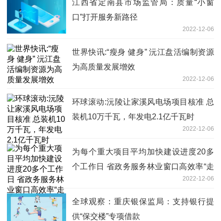
江西省定南县市场监管局：质量“小窗
口”打开服务新路径
2022-12-06
世界快讯:“瘦身 健身” 沅江盘活编制资源
为高质量发展增效
2022-12-06
环球滚动:沅陵让家溪风电场项目核准 总
装机10万千瓦，年发电2.1亿千瓦时
2022-12-06
为每个重大项目平均加快建设进度20多
个工作日 省政务服务林业窗口高效率“走
2022-12-06
流程”
全球观察：重庆银保监局：支持银行提
供“保交楼”专项借款