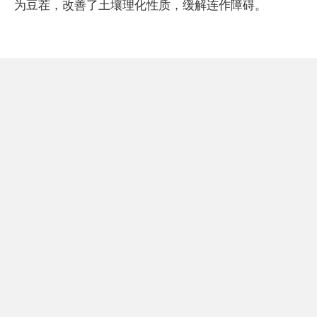
为豆茬，改善了土壤理化性质，缓解连作障碍。