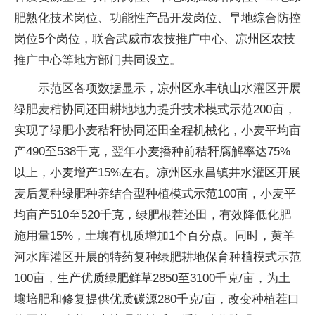
肥熟化技术岗位、功能性产品开发岗位、旱地综合防控
岗位5个岗位，联合武威市农技推广中心、凉州区农技
推广中心等地方部门共同设立。
示范区各项数据显示，凉州区永丰镇山水灌区开展
绿肥麦秸协同还田耕地地力提升技术模式示范200亩，
实现了绿肥小麦秸秆协同还田全程机械化，小麦平均亩
产490至538千克，翌年小麦播种前秸秆腐解率达75%
以上，小麦增产15%左右。凉州区永昌镇井水灌区开展
麦后复种绿肥种养结合型种植模式示范100亩，小麦平
均亩产510至520千克，绿肥根茬还田，有效降低化肥
施用量15%，土壤有机质增加1个百分点。同时，黄羊
河水库灌区开展的特药复种绿肥耕地保育种植模式示范
100亩，生产优质绿肥鲜草2850至3100千克/亩，为土
壤培肥和修复提供优质碳源280千克/亩，改变种植茬口