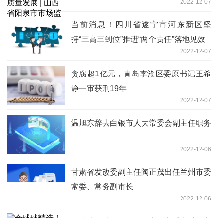
2022-12-07
管理局高新区分局特种设备安全监管工作
综述
当前消息！四川省遂宁市河东新区坚
持“三高三到位”推进“两个责任”落地见效
2022-12-07
贪腐超1亿元，青岛李沧区委原书记王希
静一审获刑19年
2022-12-07
温旭东辞去白银市人大常委会副主任职务
2022-12-06
甘肃省发改委副主任陶正茂出任兰州市委
常委、常务副市长
2022-12-06