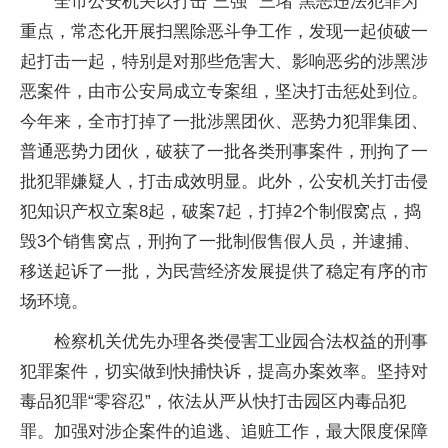
全市公安机关以打击“三强”“三堵”黑恶违法犯罪为
重点，常态化开展扫黑除恶斗争工作，发现一起侦破一
起打击一起，特别是对那些危害大、影响恶劣的涉黑涉
恶案件，由市公安局成立专案组，坚决打击惩处到位。
今年来，全市打掉了一批涉黑团伙、恶势力犯罪集团、
普通恶势力团伙，破获了一批各类刑事案件，刑拘了一
批犯罪嫌疑人，打击成效明显。此外，公安机关打击侵
犯知识产权立案8起，破案7起，打掉2个制假窝点，捣
毁3个销售窝点，刑拘了一批制假售假人员，并逮捕、
移送起诉了一批，为民营经济发展提供了稳定有序的市
场环境。
检察机关优先办理各类侵害工业园合法权益的刑事
犯罪案件，切实做到快捕快诉，提高办案效率。坚持对
毒品犯罪“零容忍”，依法从严从快打击园区内毒品犯
罪。加强对涉企案件的追逃、追赃工作，最大限度保障