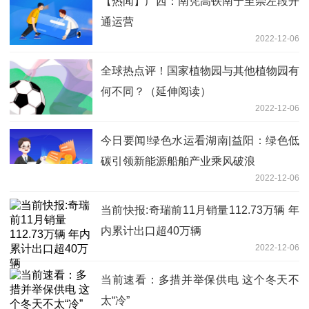
【热闻】广西：南凭高铁南宁至崇左段开
通运营
2022-12-06
全球热点评！国家植物园与其他植物园有
何不同？（延伸阅读）
2022-12-06
今日要闻!绿色水运看湖南|益阳：绿色低
碳引领新能源船舶产业乘风破浪
2022-12-06
当前快报:奇瑞前11月销量112.73万辆 年
内累计出口超40万辆
2022-12-06
当前速看：多措并举保供电 这个冬天不
太“冷”