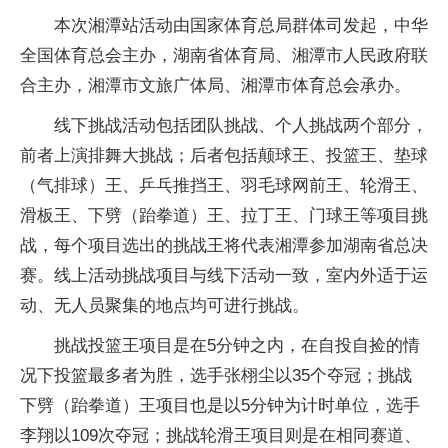
本次湘潭站活动由国家体育总局群体司发起，中华
全国体育总会主办，湖南省体育局、湘潭市人民政府联
合主办，湘潭市文旅广体局、湘潭市体育总会承办。
线下挑战活动包括团队挑战、个人挑战两个部分，
前者上演排舞大挑战；后者包括颠球王、投篮王、垫球
（气排球）王、乒乓推挡王、羽毛球网前王、轮滑王、
滑板王、下劈（跆拳道）王、拉丁王、门球王等项目挑
战，每个项目选出的挑战王将代表湘潭参加湖南省总决
赛。线上活动挑战项目与线下活动一致，室内外适于运
动、无人员聚集的地点均可进行挑战。
挑战投篮王项目是在5分钟之内，在自投自捡的情
况下投篮最多者为胜，选手张栩尘以35个夺冠；挑战
下劈（跆拳道）王项目也是以5分钟为计时单位，选手
李翔以109次夺冠；挑战轮滑王项目则是在相同赛道、