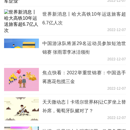
2022-12-07
世界新消息丨哈大高铁10年运送旅客超
6.7亿人次
2022-12-07
中国游泳队将派29名运动员参加短池世
锦赛 张雨霏李冰洁领衔
2022-12-07
焦点快看：2022举重世锦赛：中国选手
蒋惠花包揽三金
2022-12-07
天天微动态丨卡塔尔世界杯|让C罗坐上替
补席，葡萄牙队赌对了？
2022-12-07