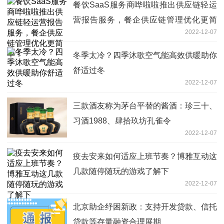
餐饮SaaS服务商哗啦啦推出供应链轻运
营报告服务，餐企供应链管理优化更简
2022-12-07
单！
冬季太冷？四季沐歌空气能高效供暖助你
舒适过冬
2022-12-07
三款酒友称为茅台平替的酱酒：珍三十、
习酒1988、肆拾玖坊孔雀令
2022-12-07
疫去安来如何适应上班节奏？博雅互动这
几款随停随玩的游戏了解下
2022-12-07
北京助企纾困新政：支持开发贷款、信托
贷款等存量融资合理展期