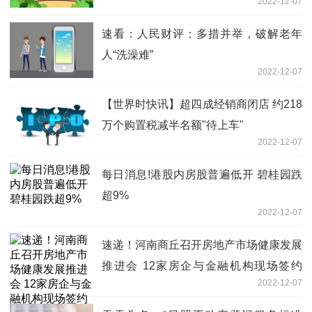
2022-12-07
速看：人民财评：多措并举，破解老年
人“洗澡难”
2022-12-07
【世界时快讯】超四成经销商闭店 约218
万个购置税减半名额"待上车"
2022-12-07
每日消息!港股内房股普遍低开 碧桂园跌
超9%
2022-12-07
速递！河南商丘召开房地产市场健康发展
推进会 12家房企与金融机构现场签约
2022-12-07
34.26亿元