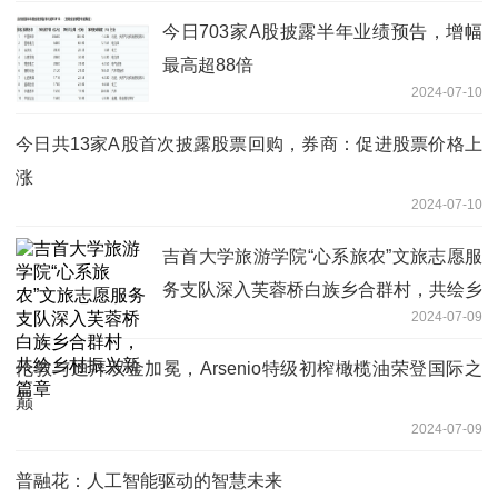
今日703家A股披露半年业绩预告，增幅
最高超88倍
2024-07-10
今日共13家A股首次披露股票回购，券商：促进股票价格上
涨
2024-07-10
吉首大学旅游学院“心系旅农”文旅志愿服
务支队深入芙蓉桥白族乡合群村，共绘乡
2024-07-09
村振兴新篇章
伦敦与迪拜双金加冕，Arsenio特级初榨橄榄油荣登国际之
巅
2024-07-09
普融花：人工智能驱动的智慧未来