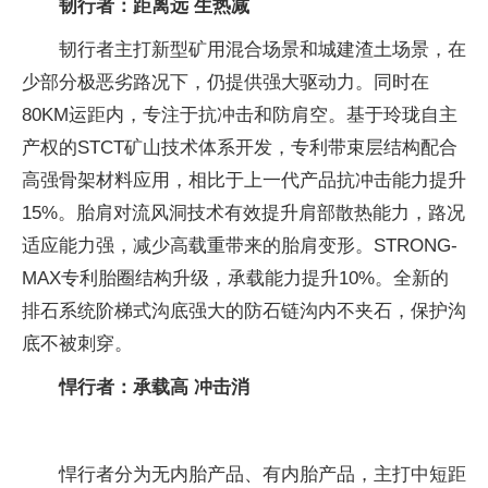
韧行者：距离远 生热减
韧行者主打新型矿用混合场景和城建渣土场景，在
少部分极恶劣路况下，仍提供强大驱动力。同时在
80KM运距内，专注于抗冲击和防肩空。基于玲珑自主
产权的STCT矿山技术体系开发，专利带束层结构配合
高强骨架材料应用，相比于上一代产品抗冲击能力提升
15%。胎肩对流风洞技术有效提升肩部散热能力，路况
适应能力强，减少高载重带来的胎肩变形。STRONG-
MAX专利胎圈结构升级，承载能力提升10%。全新的
排石系统阶梯式沟底强大的防石链沟内不夹石，保护沟
底不被刺穿。
悍行者：承载高 冲击消
悍行者分为无内胎产品、有内胎产品，主打中短距