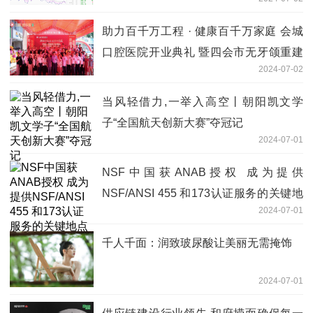
助力百千万工程 · 健康百千万家庭 会城
口腔医院开业典礼 暨四会市无牙颌重建
2024-07-02
公益工程启动仪式
当风轻借力,一举入高空丨朝阳凯文学
子“全国航天创新大赛”夺冠记
2024-07-01
NSF中国获ANAB授权 成为提供
NSF/ANSI 455 和173认证服务的关键地
2024-07-01
点
千人千面：润致玻尿酸让美丽无需掩饰
2024-07-01