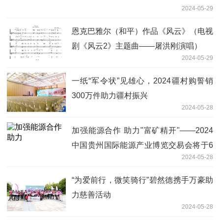
2024-05-29
恩克巴雅尔（和平）作品《风云》（电视
剧《风云2》主题曲——屠洪刚演唱）
2024-05-29
一纸“军令状”见雄心，2024疆村购誓销
300万件助力疆村振兴
2024-05-28
加强能源合作 助力"富矿精开"——2024
中国贵州国际能源产业博览交易会将于6
2024-05-28
月20日在贵阳盛大举行
“为爱前行，微笑骑行”碧然德携手万豪助
力慈善活动
2024-05-28