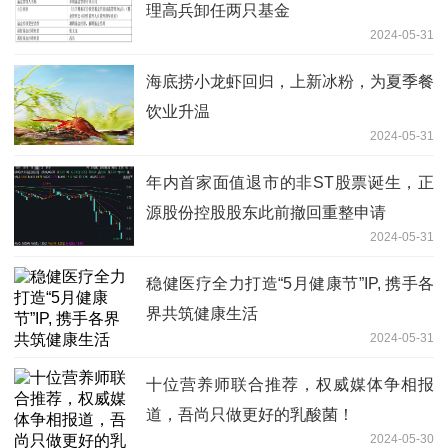
理高兵卸任两只基金
2024-05-31
海底捞小龙虾回归，上新冰粉，为夏季餐
饮业升温
2024-05-31
年内首家面值退市的非ST股票诞生，正
源股份控股股东此前撤回重整申请
2024-05-31
稳健医疗全力打造“5月健康节”IP, 携手各
界共筑健康生活
2024-05-31
十位营养师联合推荐，权威媒体争相报
道，吾尚只做更好的乳酸菌！
2024-05-30