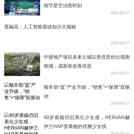
细节星空治愈时刻
2024-05-27
普融花：人工智能基础知识大揭秘
2024-05-27
中骏地产项目未来云城以更优质价比领跑
南城，成新政改善优选
2024-05-27
顺丰助“荔”产业升级，“销售”+“保障”双驱
动
2024-05-27
40岁唐嫣仍旧美出少女感，HERiiAN赫
伊兰HAP羡慕她的优雅少女线
2024-05-27