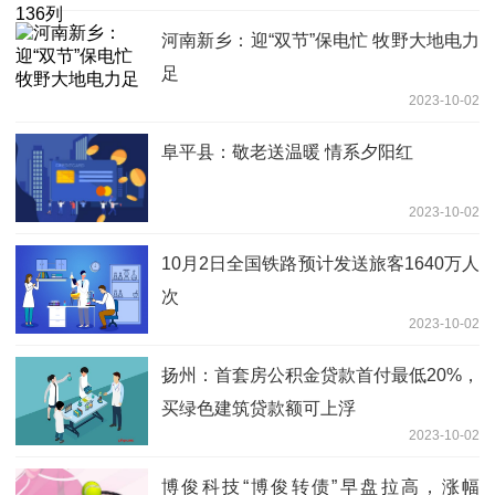
河南新乡：迎“双节”保电忙 牧野大地电力
足
2023-10-02
阜平县：敬老送温暖 情系夕阳红
2023-10-02
10月2日全国铁路预计发送旅客1640万人
次
2023-10-02
扬州：首套房公积金贷款首付最低20%，
买绿色建筑贷款额可上浮
2023-10-02
博俊科技“博俊转债”早盘拉高，涨幅