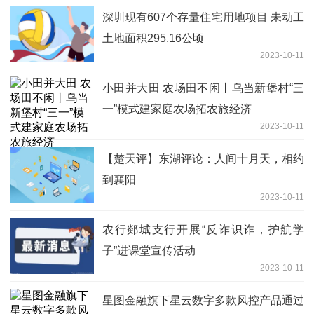
深圳现有607个存量住宅用地项目 未动工
土地面积295.16公顷
2023-10-11
小田并大田 农场田不闲丨乌当新堡村“三
一”模式建家庭农场拓农旅经济
2023-10-11
【楚天评】东湖评论：人间十月天，相约
到襄阳
2023-10-11
农行郯城支行开展“反诈识诈，护航学
子”进课堂宣传活动
2023-10-11
星图金融旗下星云数字多款风控产品通过