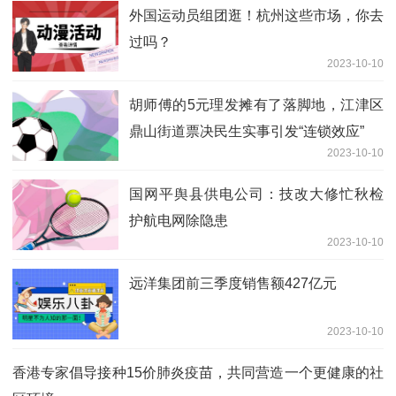
外国运动员组团逛！杭州这些市场，你去
过吗？
2023-10-10
胡师傅的5元理发摊有了落脚地，江津区
鼎山街道票决民生实事引发“连锁效应”
2023-10-10
国网平舆县供电公司：技改大修忙秋检
护航电网除隐患
2023-10-10
远洋集团前三季度销售额427亿元
2023-10-10
香港专家倡导接种15价肺炎疫苗，共同营造一个更健康的社