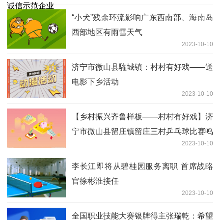
“小犬”残余环流影响广东西南部、海南岛
西部地区有雨雪天气
2023-10-10
济宁市微山县驩城镇：村村有好戏——送
电影下乡活动
2023-10-10
【乡村振兴齐鲁样板——村村有好戏】济
宁市微山县留庄镇留庄三村乒乓球比赛鸣
2023-10-10
锣开赛
李长江即将从碧桂园服务离职 首席战略
官徐彬淮接任
2023-10-10
全国职业技能大赛银牌得主张瑞乾：希望