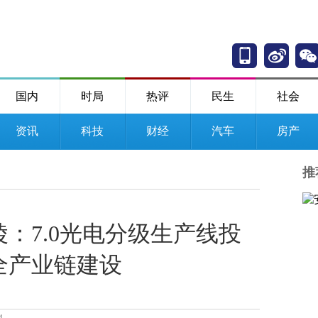
国内
时局
热评
民生
社会
资讯
科技
财经
汽车
房产
推
：7.0光电分级生产线投
全产业链建设