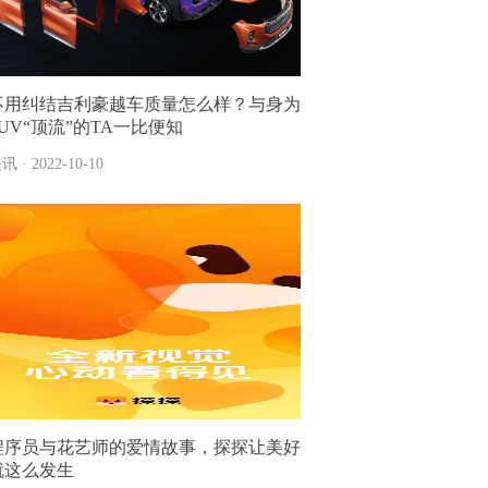
不用纠结吉利豪越车质量怎么样？与身为
SUV“顶流”的TA一比便知
讯 · 2022-10-10
程序员与花艺师的爱情故事，探探让美好
就这么发生