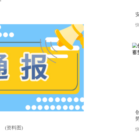
:44
快
(资料图)
快