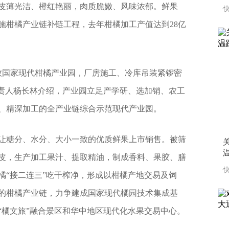
皮薄光洁、橙红艳丽，肉质脆嫩、风味浓郁。鲜果
快
施柑橘产业链补链工程，去年柑橘加工产值达到28亿
农牧国家现代柑橘产业园，厂房施工、冷库吊装紧锣密
负责人杨长林介绍，产业园立足产学研、选加销、农工
、精深加工的全产业链综合示范现代产业园。
让糖分、水分、大小一致的优质鲜果上市销售。被筛
皮，生产加工果汁、提取精油，制成香料、果胶、膳
快
橘“接二连三”吃干榨净，形成以柑橘产地交易及饲
的柑橘产业链，力争建成国家现代橘园技术集成基
“橘文旅”融合景区和华中地区现代化水果交易中心。