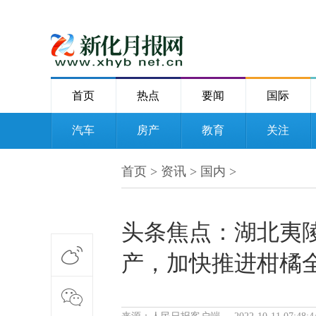
首页
热点
要闻
国际
汽车
房产
教育
关注
首页
>
资讯
>
国内
>
头条焦点：湖北夷陵
产，加快推进柑橘