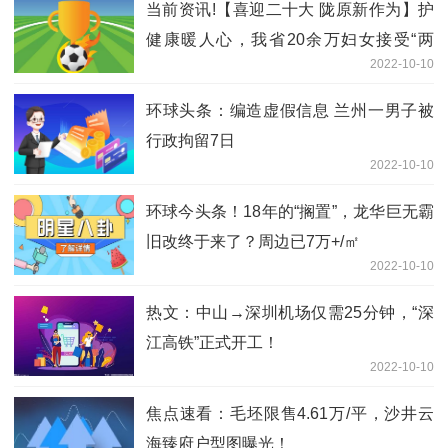
当前资讯!【喜迎二十大 陇原新作为】护
健康暖人心，我省20余万妇女接受“两
2022-10-10
癌”免费检查
环球头条：编造虚假信息 兰州一男子被
行政拘留7日
2022-10-10
环球今头条！18年的“搁置”，龙华巨无霸
旧改终于来了？周边已7万+/㎡
2022-10-10
热文：中山→深圳机场仅需25分钟，“深
江高铁”正式开工！
2022-10-10
焦点速看：毛坯限售4.61万/平，沙井云
海臻府户型图曝光！