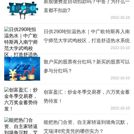
新股缴费是自动扣款吗？中签了为什么一
直都不扣款?
2022-10-10
日供290吨恒温热水｜中广欧特斯再入南
宁师范大学武鸣校区，打造舒适热水系统
2022-10-10
散户买的股票有分红吗？新买的股票可以
参与分红吗？
2022-10-10
创富盈汇：炒金冬季交易赛，六万奖金蓄
势待发！
2022-10-10
能把热门合资、自主家轿逼到墙角沉默，
艾瑞泽8究竟凭的哪些实力？