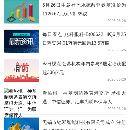
6月26日生意社七水硫酸亚铁基准价为
1126.67元/元/吨_热议
2026-06-26
每日看点!兆科眼科-B(06622.HK)6月25
日耗资34.01万港元回购13.6万股
2026-06-26
今日视点:公募机构年内参与A股定增获配
超336亿元
2026-06-26
看热讯：神基制药递表港交所 摩根大
通、中信证券、汇丰为联席保荐人
2026-06-26
无锡市铠泓智能科技有限公司成立 注册