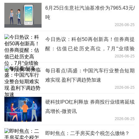
6月25日生意社汽油基准价为7965.43元/
吨
2026-06-25
今日热议：科创50再创新高！但券商提
醒：估值已处历史高位，7月“业绩验
2026-06-25
金”时刻即将来临
每日看点!高盛：中国汽车行业整合短期
难实现 盈利下调趋势加速
2026-06-25
硬科技IPO红利释放 券商投行业绩将延续
高增长-微资讯
2026-06-25
即时焦点：二手房买卖个税怎么缴纳？