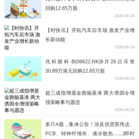
回购12.65万股
2026-06-29
【时快讯】开拓汽车后市场 激发产业增
长新动能
2026-06-29
兆科眼科-B(06622.HK)6月26日斥资
30.89万港元回购12.65万股
2026-06-29
超三成指增基金跑输基准 两大诱因令增
强策略事与愿违
2026-06-29
多只A股，集体公告！涉及供货英伟达、
PCB、特种纤维布、液冷散热……|即时