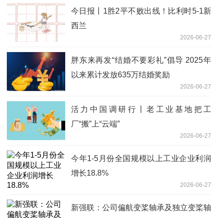
今日报丨1胜2平不败出线！比利时5-1新
西兰
2026-06-27
胖东来再发“结婚不要彩礼”倡导 2025年
以来累计发放635万结婚奖励
2026-06-27
活力中国调研行丨老工业基地把工
厂“搬”上“云端”
2026-06-27
今年1-5月份全国规模以上工业企业利润
增长18.8%
2026-06-27
新强联：公司偏航变桨轴承及独立变桨轴