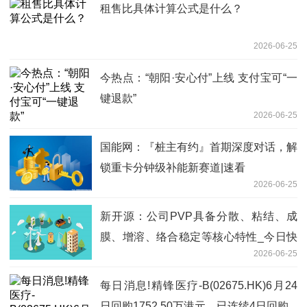
租售比具体计算公式是什么？
2026-06-25
今热点：“朝阳·安心付”上线 支付宝可“一
键退款”
2026-06-25
国能网：『桩主有约』首期深度对话，解
锁重卡分钟级补能新赛道|速看
2026-06-25
新开源：公司PVP具备分散、粘结、成
膜、增溶、络合稳定等核心特性_今日快
2026-06-25
看
每日消息!精锋医疗-B(02675.HK)6月24
日回购1752.50万港元，已连续4日回购