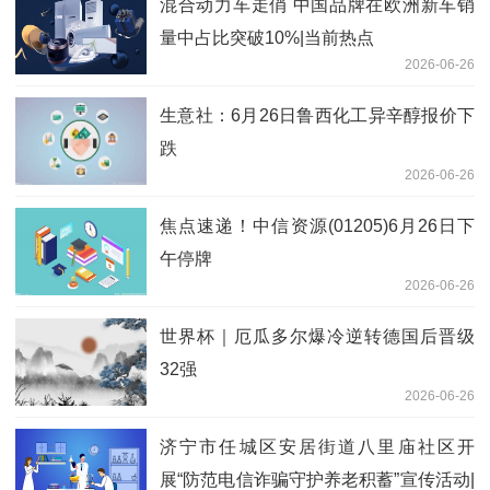
混合动力车走俏 中国品牌在欧洲新车销
量中占比突破10%|当前热点
2026-06-26
生意社：6月26日鲁西化工异辛醇报价下
跌
2026-06-26
焦点速递！中信资源(01205)6月26日下
午停牌
2026-06-26
世界杯｜厄瓜多尔爆冷逆转德国后晋级
32强
2026-06-26
济宁市任城区安居街道八里庙社区开
展“防范电信诈骗守护养老积蓄”宣传活动|