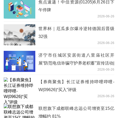
焦点速递！中信资源(01205)6月26日下
午停牌
2026-06-26
世界杯｜厄瓜多尔爆冷逆转德国后晋级
32强
2026-06-26
济宁市任城区安居街道八里庙社区开
展“防范电信诈骗守护养老积蓄”宣传活动|
2026-06-26
焦点观察
【券商聚焦】长江证券维持哔哩哔哩-
W(09626)“买入”评级
2026-06-26
联想旗下成都联峰志远公司增资至15亿
增幅约 81%