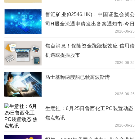
智汇矿业(02546.HK)：中国证监会就公
司H股全流通申请发出备案通知书-今日
2026-06-25
观点
焦点消息！保险资金跷跷板效应 信用债
机遇或提振股市
2026-06-25
马士基称两艘船已驶离波斯湾
2026-06-25
生意社：6月25日鲁西化工PC装置动态|
焦点热讯
2026-06-25