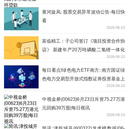
黄河旋风: 股票交易异常波动公告-每日快
看
2026-06-23
富临精工：子公司签订《项目投资合作协
议》 新建年产20万吨磷酸二氢锂一体化
2026-06-23
项目及配套10万吨热法磷酸项目
每日看点!绿色电力ETF南方: 南方国证绿
色电力交易型开放式指数证券投资基金上
2026-06-23
市交易提示性公告
中视金桥(00623)6月23日斥资75.27万港
元回购39万股|每日视讯
2026-06-23
简讯:津投城开(600322)龙虎榜数据(06-