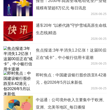
报告：2030年我国全域电动化全产业链
规模有望超8万亿元 每日讯息
2026-06-25
通车20年 “以桥代路”守护雪域高原生命线
生态线|精选
2026-06-25
焦点报道:3年半消失1.2亿张！这届00后
正在“戒卡”，中小银行信用卡退潮
2026-06-25
即时焦点：中国建设银行股价跌至8.42港
元，创2026年5月以来新低
2026-06-25
中远通：公司境外收入主要集中于欧洲、
亚洲、北美等地区_每日播报