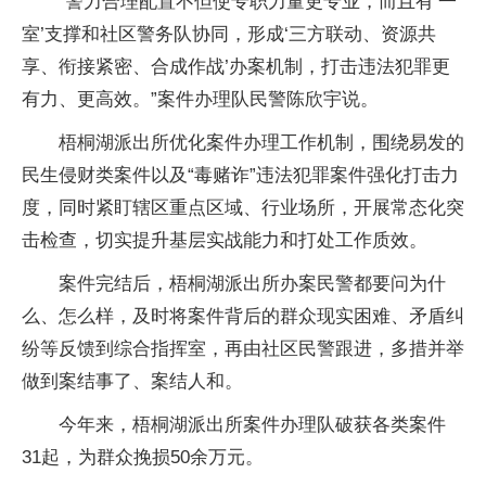
“警力合理配置不但使专职力量更专业，而且有‘一
室’支撑和社区警务队协同，形成‘三方联动、资源共
享、衔接紧密、合成作战’办案机制，打击违法犯罪更
有力、更高效。”案件办理队民警陈欣宇说。
梧桐湖派出所优化案件办理工作机制，围绕易发的
民生侵财类案件以及“毒赌诈”违法犯罪案件强化打击力
度，同时紧盯辖区重点区域、行业场所，开展常态化突
击检查，切实提升基层实战能力和打处工作质效。
案件完结后，梧桐湖派出所办案民警都要问为什
么、怎么样，及时将案件背后的群众现实困难、矛盾纠
纷等反馈到综合指挥室，再由社区民警跟进，多措并举
做到案结事了、案结人和。
今年来，梧桐湖派出所案件办理队破获各类案件
31起，为群众挽损50余万元。