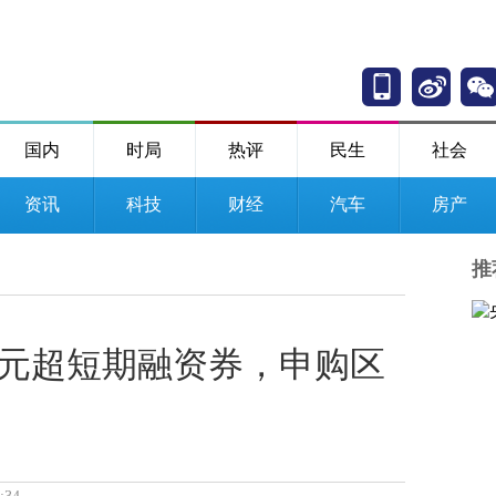
国内
时局
热评
民生
社会
资讯
科技
财经
汽车
房产
推
亿元超短期融资券，申购区