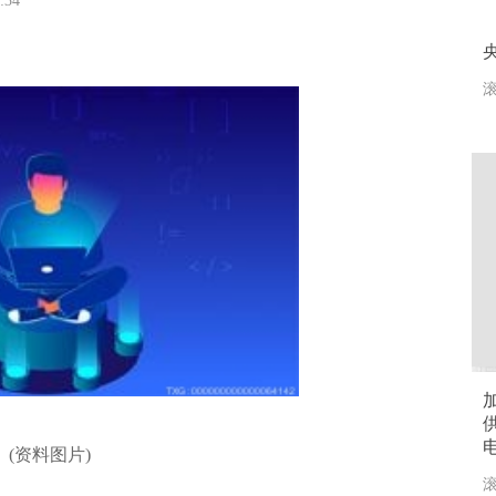
2:34
滚
(资料图片)
滚