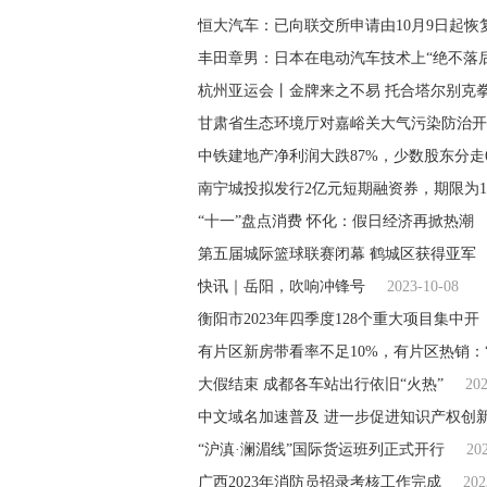
恒大汽车：已向联交所申请由10月9日起恢
丰田章男：日本在电动汽车技术上“绝不落后
杭州亚运会丨金牌来之不易 托合塔尔别克
甘肃省生态环境厅对嘉峪关大气污染防治开
中铁建地产净利润大跌87%，少数股东分走
南宁城投拟发行2亿元短期融资券，期限为
“十一”盘点消费 怀化：假日经济再掀热潮
第五届城际篮球联赛闭幕 鹤城区获得亚军
快讯｜岳阳，吹响冲锋号
2023-10-08
衡阳市2023年四季度128个重大项目集中
有片区新房带看率不足10%，有片区热销：
大假结束 成都各车站出行依旧“火热”
202
中文域名加速普及 进一步促进知识产权创
“沪滇·澜湄线”国际货运班列正式开行
20
广西2023年消防员招录考核工作完成
202