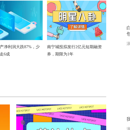
滚
产净利润大跌87%，少
南宁城投拟发行2亿元短期融资
走6成
券，期限为1年
滚