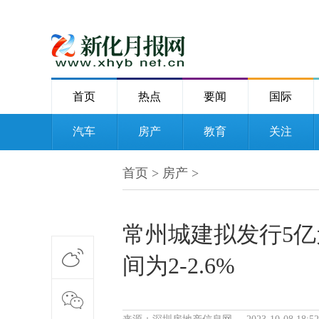
首页
热点
要闻
国际
汽车
房产
教育
关注
首页
>
房产
>
常州城建拟发行5
间为2-2.6%