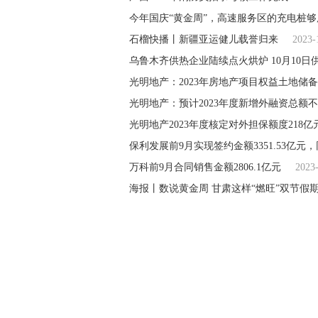
今年国庆“黄金周”，高速服务区的充电桩
石榴快播丨新疆亚运健儿载誉归来
2023-
乌鲁木齐供热企业陆续点火烘炉 10月10日
光明地产：2023年房地产项目权益土地储
光明地产：预计2023年度新增外融资总额不
光明地产2023年度核定对外担保额度218亿
保利发展前9月实现签约金额3351.53亿元，
万科前9月合同销售金额2806.1亿元
2023
海报丨数说黄金周 甘肃这样“燃旺”双节假