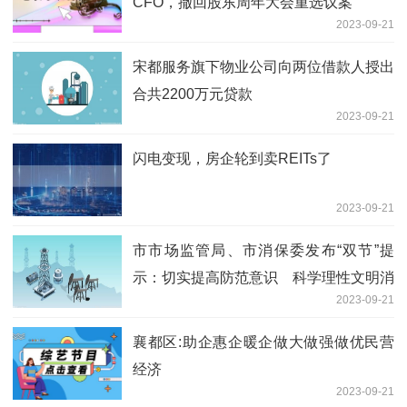
CFO，撤回股东周年大会重选议案
2023-09-21
宋都服务旗下物业公司向两位借款人授出
合共2200万元贷款
2023-09-21
闪电变现，房企轮到卖REITs了
2023-09-21
市市场监管局、市消保委发布“双节”提
示：切实提高防范意识 科学理性文明消
2023-09-21
费
襄都区:助企惠企暖企做大做强做优民营
经济
2023-09-21