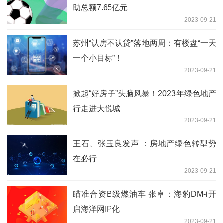
助总额7.65亿元
2023-09-21
苏州“认房不认贷”落地两周：有楼盘“一天
一个小目标”！
2023-09-21
掀起“好房子”头脑风暴！2023年绿色地产
行走进大悦城
2023-09-21
王石、张玉良发声 ：房地产绿色转型势
在必行
2023-09-21
瞄准合资B级燃油车 张卓：海豹DM-i开
启海洋网IP化
2023-09-21