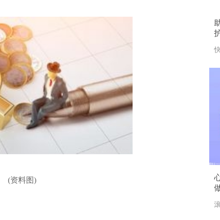
助
快
(资料图)
滚