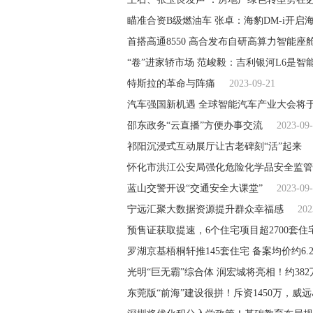
瞄准合资B级燃油车 张卓：海豹DM-i开启海
首搭高通8550 高合发布自研高算力智能座
“卷”进家轿市场 范峻毅：吉利银河L6是智
特斯拉的革命与阵痛
2023-09-21
汽车强国新机遇 全球智能汽车产业大会将
邵东政务“云直播”方便办事交流
2023-09
祁阳沉浸式互动展厅让古老碑刻“活”起来
怀化市洪江公安局强化危险化学品安全监管
蓝山交警开设“交通安全大课堂”
2023-09
宁远汇聚大数据资源提升群众幸福感
202
预售证获取提速，6个住宅项目超2700套
罗湖京基梧桐轩推145套住宅 备案均价约6.2
光明“巨无霸”综合体 润宏城将亮相！约38
东莞版“前海”建设很拼！斥资1450万，威