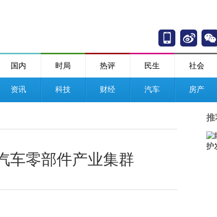
国内
时局
热评
民生
社会
资讯
科技
财经
汽车
房产
推
强汽车零部件产业集群