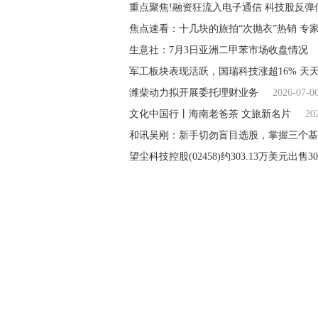
重点聚焦!融资狂流入电子通信 科技股反弹
焦点速看：十几块的旅拍“次抛衣”热销 专
生意社：7月3日亚洲二甲苯市场收盘情况
军工板块表现活跃，国瑞科技涨超16% 天
潍柴动力拟开展委托理财业务
2026-07-0
文化中国行丨海南老爸茶 文旅新名片
20
和讯吴刚：新手切勿盲目选股，掌握三个基
望尘科技控股(02458)约303.13万美元出