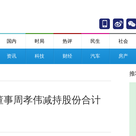
国内
时局
热评
民生
社会
资讯
科技
财经
汽车
房产
推
董事周孝伟减持股份合计