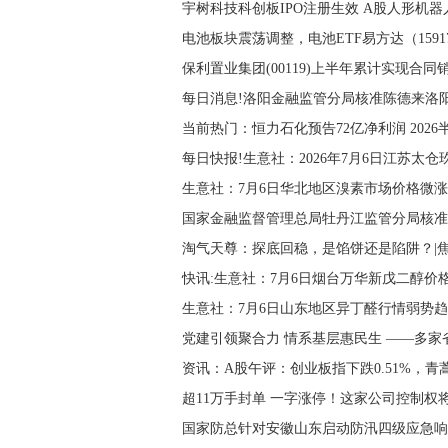
宇树科技科创板IPO注册生效 A股人形机器
电池板块震荡调整，电池ETF易方达（159
保利置业集团(00119)上半年累计实现合同
每日消息!洛阳金融监管分局核准陈德来洛
当前热门：恒力石化预告72亿净利润 2026
每日快报!生意社：2026年7月6日江苏太
生意社：7月6日华北地区溴素市场价格微涨
淘气天尊：探底回稳，是馅饼还是陷阱？|
快讯:生意社：7月6日烟台万华新戊二醇价
生意社：7月6日山东地区异丁醛行情弱势
资讯：A股午评：创业板指下跌0.51%，
超11万手封单 一字涨停！这家公司控制权
国家防总针对安徽山东启动防汛四级应急响