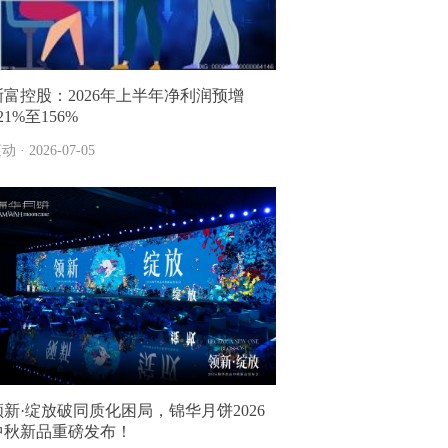
浙富控股：2026年上半年净利润预增
21%至156%
动 · 2026-07-05
领新·绽放破同质化困局，锦华月饼2026
中秋新品重磅发布！