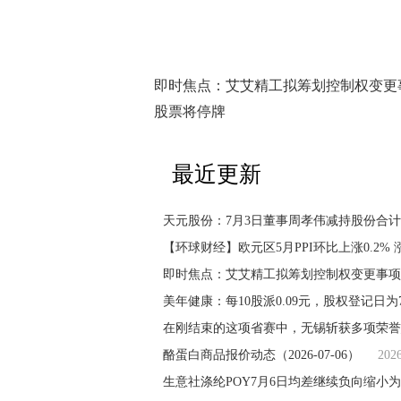
即时焦点：艾艾精工拟筹划控制权变更
股票将停牌
最近更新
天元股份：7月3日董事周孝伟减持股份合计21
【环球财经】欧元区5月PPI环比上涨0.2%
即时焦点：艾艾精工拟筹划控制权变更事项
美年健康：每10股派0.09元，股权登记日为
在刚结束的这项省赛中，无锡斩获多项荣誉
酪蛋白商品报价动态（2026-07-06）
202
生意社涤纶POY7月6日均差继续负向缩小为-9