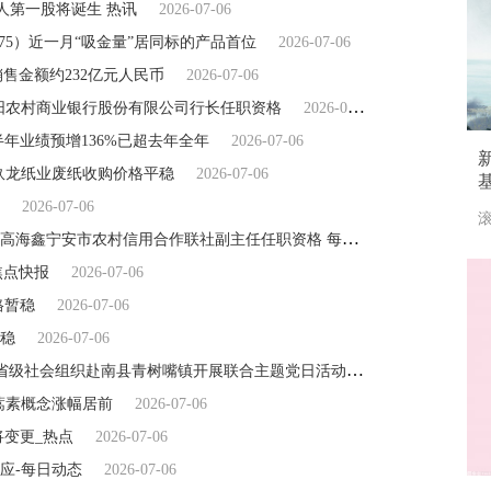
人第一股将诞生 热讯
2026-07-06
175）近一月“吸金量”居同标的产品首位
2026-07-06
销售金额约232亿元人民币
2026-07-06
阳农村商业银行股份有限公司行长任职资格
2026-07-06
半年业绩预增136%已超去年全年
2026-07-06
仓玖龙纸业废纸收购价格平稳
2026-07-06
2026-07-06
滚
国家金融监督管理总局牡丹江监管分局核准高海鑫宁安市农村信用合作联社副主任任职资格 每日消息
2026-07-06
焦点快报
2026-07-06
格暂稳
2026-07-06
趋稳
2026-07-06
党建引领聚合力 情系基层惠民生 ——多家省级社会组织赴南县青树嘴镇开展联合主题党日活动
2026-07-06
青蒿素概念涨幅居前
2026-07-06
将变更_热点
2026-07-06
应-每日动态
2026-07-06