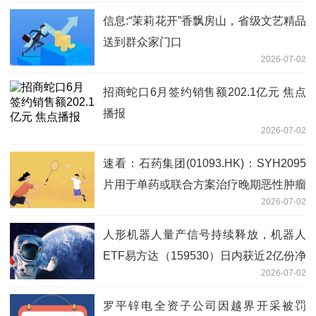
信息:“茉莉花开”香飘房山，省级文艺精品
送到群众家门口
2026-07-02
招商蛇口6月签约销售额202.1亿元 焦点
播报
2026-07-02
速看：石药集团(01093.HK)：SYH2095
片用于单药或联合方案治疗晚期恶性肿瘤
2026-07-02
的 I期临床研究在中国正式启动
人形机器人量产信号持续释放，机器人
ETF易方达（159530）日内获近2亿份净
2026-07-02
申购_今日看点
罗平锌电全资子公司因越界开采被罚