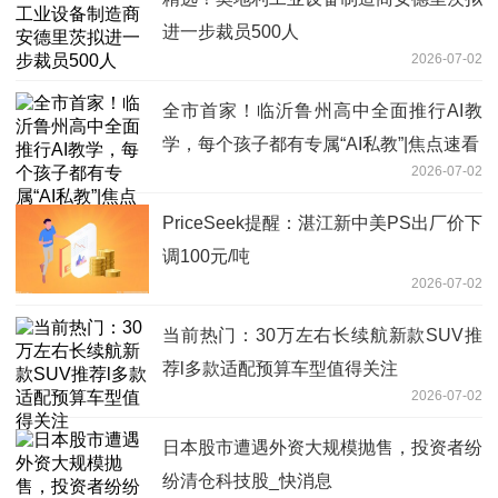
进一步裁员500人
2026-07-02
全市首家！临沂鲁州高中全面推行AI教
学，每个孩子都有专属“AI私教”|焦点速看
2026-07-02
PriceSeek提醒：湛江新中美PS出厂价下
调100元/吨
2026-07-02
当前热门：30万左右长续航新款SUV推
荐l多款适配预算车型值得关注
2026-07-02
日本股市遭遇外资大规模抛售，投资者纷
纷清仓科技股_快消息