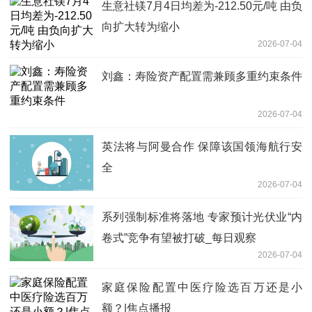
生意社镁7月4日均差为-212.50元/吨 由负
向扩大转为缩小
2026-07-04
刘鑫：寿险资产配置需兼顾多重约束条件
2026-07-04
英法将与阿曼合作 保障该国领海航行安
全
2026-07-04
系列强制标准将落地 专家预计光伏业“内
卷式”竞争有望被打破_每日观察
2026-07-04
家庭保险配置中医疗险选百万还是小
额？|焦点播报