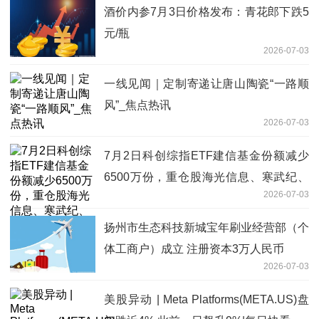
酒价内参7月3日价格发布：青花郎下跌5
元/瓶
2026-07-03
一线见闻｜定制寄递让唐山陶瓷“一路顺
风”_焦点热讯
2026-07-03
7月2日科创综指ETF建信基金份额减少
6500万份，重仓股海光信息、寒武纪、
2026-07-03
摩尔线程
扬州市生态科技新城宝年刷业经营部（个
体工商户）成立 注册资本3万人民币
2026-07-03
美股异动 | Meta Platforms(META.US)盘