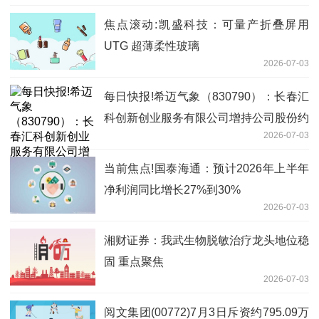
焦点滚动:凯盛科技：可量产折叠屏用
UTG 超薄柔性玻璃
2026-07-03
每日快报!希迈气象（830790）：长春汇
科创新创业服务有限公司增持公司股份约
2026-07-03
1255万股
当前焦点!国泰海通：预计2026年上半年
净利润同比增长27%到30%
2026-07-03
湘财证券：我武生物脱敏治疗龙头地位稳
固 重点聚焦
2026-07-03
阅文集团(00772)7月3日斥资约795.09万