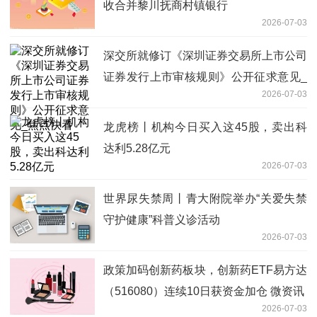
收合并黎川抚商村镇银行
2026-07-03
深交所就修订《深圳证券交易所上市公司
证券发行上市审核规则》公开征求意见_
2026-07-03
焦点快看
龙虎榜丨机构今日买入这45股，卖出科
达利5.28亿元
2026-07-03
世界尿失禁周丨青大附院举办“关爱失禁
守护健康”科普义诊活动
2026-07-03
政策加码创新药板块，创新药ETF易方达
（516080）连续10日获资金加仓 微资讯
2026-07-03