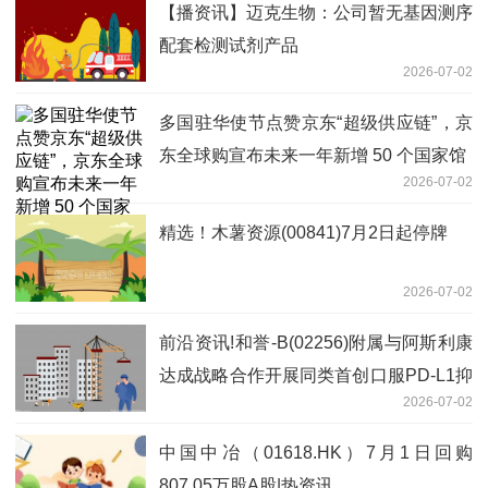
【播资讯】迈克生物：公司暂无基因测序
配套检测试剂产品
2026-07-02
多国驻华使节点赞京东“超级供应链”，京
东全球购宣布未来一年新增 50 个国家馆
2026-07-02
精选！木薯资源(00841)7月2日起停牌
2026-07-02
前沿资讯!和誉-B(02256)附属与阿斯利康
达成战略合作开展同类首创口服PD-L1抑
2026-07-02
制剂ABSK043联合泰瑞沙®治疗非小细
胞肺癌的临床研究
中国中冶（01618.HK）7月1日回购
807.05万股A股|热资讯