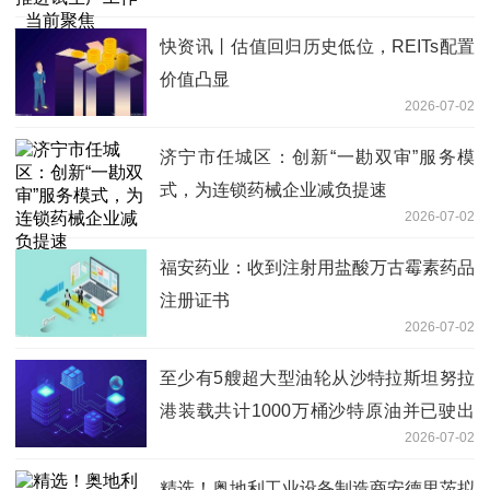
快资讯丨估值回归历史低位，REITs配置
价值凸显
2026-07-02
济宁市任城区：创新“一勘双审”服务模
式，为连锁药械企业减负提速
2026-07-02
福安药业：收到注射用盐酸万古霉素药品
注册证书
2026-07-02
至少有5艘超大型油轮从沙特拉斯坦努拉
港装载共计1000万桶沙特原油并已驶出
2026-07-02
霍尔木兹海峡|快报
精选！奥地利工业设备制造商安德里茨拟