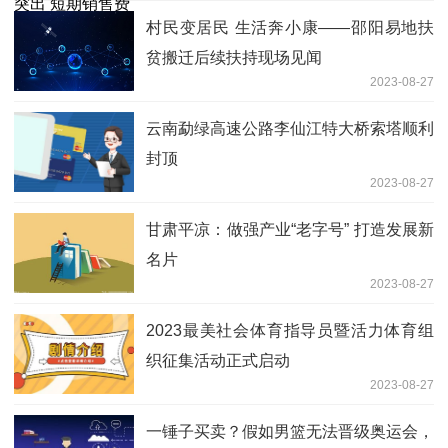
村民变居民 生活奔小康——邵阳易地扶
贫搬迁后续扶持现场见闻
2023-08-27
云南勐绿高速公路李仙江特大桥索塔顺利
封顶
2023-08-27
甘肃平凉：做强产业“老字号” 打造发展新
名片
2023-08-27
2023最美社会体育指导员暨活力体育组
织征集活动正式启动
2023-08-27
一锤子买卖？假如男篮无法晋级奥运会，