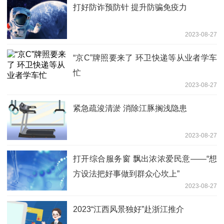
打好防诈预防针 提升防骗免疫力
2023-08-27
“京C”牌照要来了 环卫快递等从业者学车
忙
2023-08-27
紧急疏浚清淤 消除江豚搁浅隐患
2023-08-27
打开综合服务窗 飘出浓浓爱民意——“想
方设法把好事做到群众心坎上”
2023-08-27
2023“江西风景独好”赴浙江推介