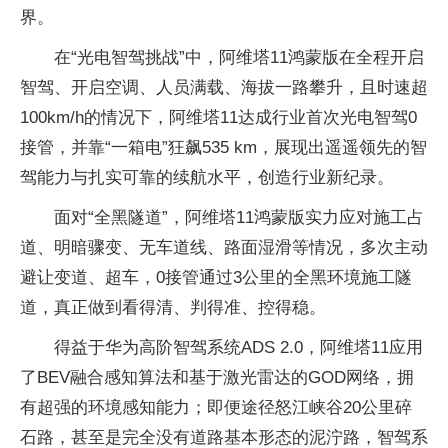
界。
在“光电智驾挑战”中，阿维塔11鸿蒙版在全程开启
智驾、开启空调、人员满载、海拔一路攀升，且时速超
100km/h的情况下，阿维塔11达成行业首次光电智驾0
接管，并靠“一箱电”狂飙535 km，展现出遥遥领先的智
驾能力与扎实可靠的续航水平，创造行业新纪录。
面对“全黑隧道”，阿维塔11鸿蒙版实力应对施工占
道、明暗骤变、无车道线、路面湿滑等情况，多次主动
避让变道、超车，0接管通过3公里的全黑环境施工隧
道，真正做到看得清、判得准、控得稳。
得益于华为高阶智驾系统ADS 2.0，阿维塔11应用
了BEV融合感知算法和基于激光雷达的GOD网络，拥
有超强的环境感知能力；即便途径怒江峡谷20公里碎
石路，甚至是完全没有道路基本形态的泥泞路，智驾系