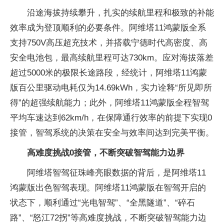
沿途海拔持续攀升，扎实的续航里程和极致的补能
效率成为登顶顺利的必要条件。阿维塔11鸿蒙版全系
支持750V高压超充技术，并搭载宁德时代高密度、高
安全电池包，最高续航里程可达730km。应对海拔落差
超过5000米的极限长途路段，经统计，阿维塔11鸿蒙
版百公里驱动电耗仅为14.69kWh，实力诠释“所见即所
得”的超强续航能力；此外，阿维塔11鸿蒙版全程智驾
平均车速达到62km/h，在保障通行效率的前提下实现0
接管，智驾系统的决策在安全与效率间达到完美平衡。
高难度挑战0接管，不断突破智驾能力边界
阿维塔智驾征珠峰亮眼数据的背后，是阿维塔11
鸿蒙版出色智驾表现。阿维塔11鸿蒙版在智驾开启的
状态下，顺利通过“光电智驾”、“全黑隧道”、“碎石
路”、“怒江72拐”等高难度挑战，不断突破智驾能力边