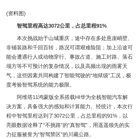
(资料图)
智驾里程高达3072公里，占总里程91%
本次挑战始于山城重庆，途中存在多处悬崖峭壁、
非铺装路和千回百转，路况可谓艰难险阻；加上沿途可
能会遭遇行人或动物穿行、事故占道、施工封路、落石
塌方等不可预计的复杂情况，以及高频出现的雨雾天
气，这些因素共同构建了智能驾驶的“地狱级”工况，极
度考验智驾系统的能力极限。
阿维塔11鸿蒙版全系搭载HI华为全栈智能汽车解
决方案，具备强大的感知和计算能力。经统计，本次行
程中智驾里程达到了3072公里，占总里程的91%，以
亮眼数据诠释了“不挑路”的“真智驾”，用遥遥领先的实
力征服被誉为“智驾禁区”的川藏公路。