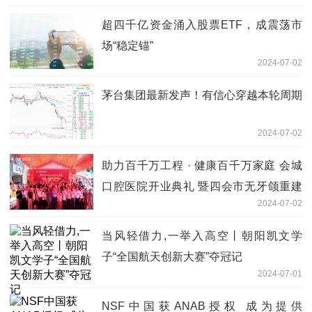
超四千亿资金涌入股票ETF，成震荡市
场“稳定锚”
2024-07-02
茅台集团最新发声！有信心穿越本轮周期
2024-07-02
助力百千万工程 · 健康百千万家庭 会城
口腔医院开业典礼 暨四会市无牙颌重建
2024-07-02
公益工程启动仪式
当风轻借力,一举入高空丨朝阳凯文学
子“全国航天创新大赛”夺冠记
2024-07-01
NSF中国获ANAB授权 成为提供