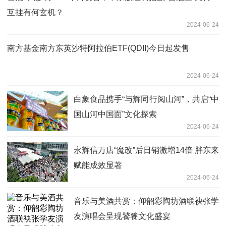
互挂有何玄机？
2024-06-24
南方基金南方东英沙特阿拉伯ETF(QDII)今日起发售
2024-06-24
白象食品携手“与辉同行阅山河”，共启“中
国山河中国面”文化探索
2024-06-24
永辉信万店“魔改”后日销激增14倍 胖东来
赋能成效显著
2024-06-24
音乐与美酒共赏：仰韶彩陶坊酒联袂张学
友演唱会呈现饕餮文化盛宴