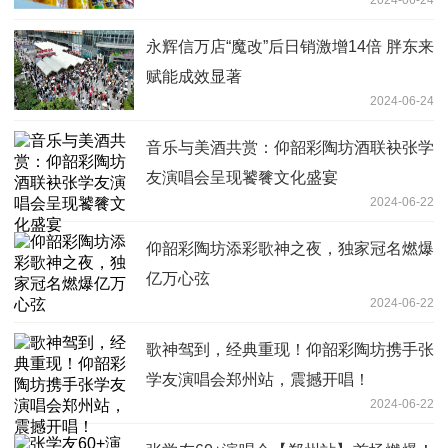
2024-06-24
永辉信万店“魔改”后日销激增14倍 胖东来
赋能成效显著
2024-06-24
音乐与美酒共赏：仰韶彩陶坊酒联袂张学
友演唱会呈现饕餮文化盛宴
2024-06-22
仰韶彩陶坊添彩歌神之夜，独家冠名燃爆
亿万心弦
2024-06-22
歌神驾到，经典重现！仰韶彩陶坊携手张
学友演唱会郑州站，震撼开唱！
2024-06-22