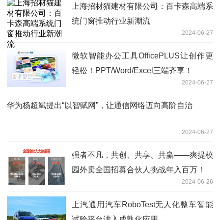
上海招材猫建材有限公司：百卡森高端系
统门窗推动行业新潮流
2024-06-27
微软智能办公工具OfficePLUS让创作更
轻松！PPT/Word/Excel三端齐享！
2024-06-27
华为杨超斌提出“以智赋网”，让通信网络迈向高阶自治
2024-06-27
强者不凡，共创、共享、共赢——爽提校
园外卖全国招募合伙人挑战年入百万！
2024-06-26
上汽通用汽车RoboTest无人化整车智能
试验平台进入成熟化应用