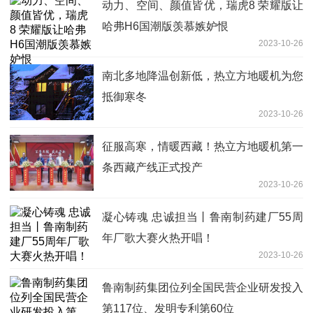
动力、空间、颜值皆优，瑞虎8 荣耀版让
哈弗H6国潮版羡慕嫉妒恨
2023-10-26
南北多地降温创新低，热立方地暖机为您
抵御寒冬
2023-10-26
征服高寒，情暖西藏！热立方地暖机第一
条西藏产线正式投产
2023-10-26
凝心铸魂 忠诚担当丨鲁南制药建厂55周
年厂歌大赛火热开唱！
2023-10-26
鲁南制药集团位列全国民营企业研发投入
第117位、发明专利第60位