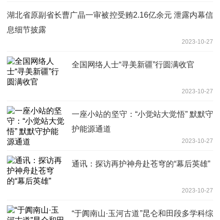
湖北省原副省长曹广晶一审被控受贿2.16亿余元 泄露内幕信
息细节披露
2023-10-27
全国网络人士“寻美新疆”行圆满收官
2023-10-27
一座小站的坚守：“小觉站大觉悟” 默默守
护能源通道
2023-10-27
通讯：探访再护神舟赴苍穹的“幕后英雄”
2023-10-27
“于阗南山·玉河古道”昆仑和田段多学科综