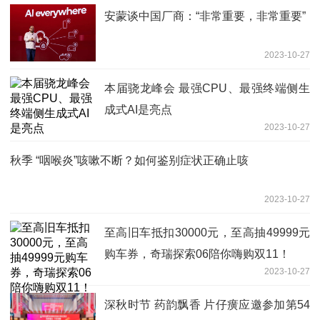
安蒙谈中国厂商：“非常重要，非常重要”
2023-10-27
本届骁龙峰会 最强CPU、最强终端侧生
成式AI是亮点
2023-10-27
秋季 “咽喉炎”咳嗽不断？如何鉴别症状正确止咳
2023-10-27
至高旧车抵扣30000元，至高抽49999元
购车券，奇瑞探索06陪你嗨购双11！
2023-10-27
深秋时节 药韵飘香 片仔癀应邀参加第54