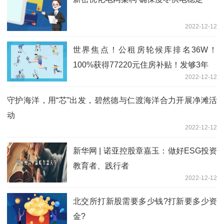
2022-12-12
世界焦点！公租房轮候库排名36W！
100%获得77220元住房补贴！发够3年
2022-12-12
守护海洋，用“芯”出发，碧然德与仁渡海洋合力开展净滩活
动
2022-12-12
新华网 | 诺亚控股章嘉玉：做好ESG投资
教育者、践行者
2022-12-12
北交所打新股需要多少钱?打新要多少资
金?