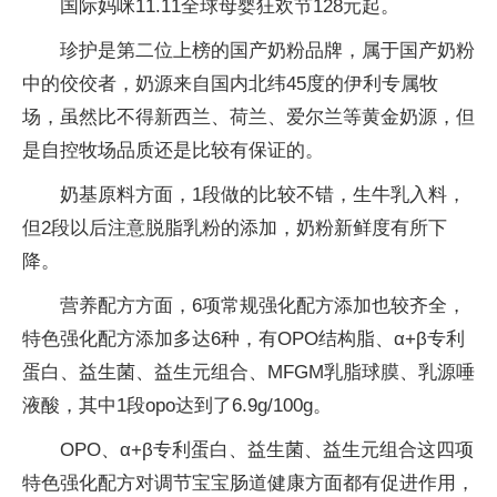
国际妈咪11.11全球母婴狂欢节128元起。
珍护是第二位上榜的国产奶粉品牌，属于国产奶粉
中的佼佼者，奶源来自国内北纬45度的伊利专属牧
场，虽然比不得新西兰、荷兰、爱尔兰等黄金奶源，但
是自控牧场品质还是比较有保证的。
奶基原料方面，1段做的比较不错，生牛乳入料，
但2段以后注意脱脂乳粉的添加，奶粉新鲜度有所下
降。
营养配方方面，6项常规强化配方添加也较齐全，
特色强化配方添加多达6种，有OPO结构脂、α+β专利
蛋白、益生菌、益生元组合、MFGM乳脂球膜、乳源唾
液酸，其中1段opo达到了6.9g/100g。
OPO、α+β专利蛋白、益生菌、益生元组合这四项
特色强化配方对调节宝宝肠道健康方面都有促进作用，