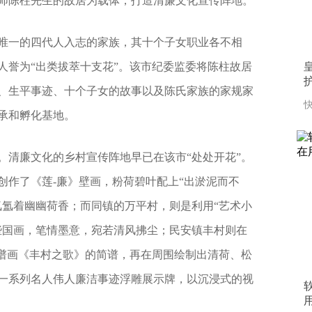
师陈柱先生的故居为载体，打造清廉文化宣传阵地。
唯一的四代人入志的家族，其十个子女职业各不相
人誉为“出类拔萃十支花”。该市纪委监委将陈柱故居
、生平事迹、十个子女的故事以及陈氏家族的家规家
快
承和孵化基地。
。清廉文化的乡村宣传阵地早已在该市“处处开花”。
创作了《莲-廉》壁画，粉荷碧叶配上“出淤泥而不
氤氲着幽幽荷香；而同镇的万平村，则是利用“艺术小
些国画，笔情墨意，宛若清风拂尘；民安镇丰村则在
，谱画《丰村之歌》的简谱，再在周围绘制出清荷、松
一系列名人伟人廉洁事迹浮雕展示牌，以沉浸式的视