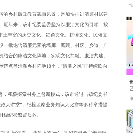
快
谐的乡村廉政教育靓丽风景，是加快推进清廉村居建
。近年来，该市纪委监委坚持以廉洁文化为引领，按
炼本土丰富的历史文化、红色文化、耕读文化、民俗文
设一批饱含清廉元素的墙廊、庭院、村落、乡道、广
机结合的廉洁文化阵地，实现文化共融、廉洁共建。
范点等清廉乡村阵地18个，“清廉之风”正持续吹向
监督，积极探索村务监督新模式，该市通过与镇纪委书
滚
廉政大讲堂”、纪检监察业务知识大比拼等多种举措提
村级纪检监督质效。
视觉上的‘看’、业务上的‘干’。我们将健全完善清廉