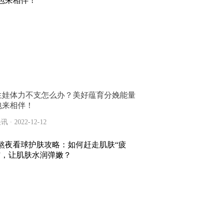
生娃体力不支怎么办？美好蕴育分娩能量
包来相伴！
讯 · 2022-12-12