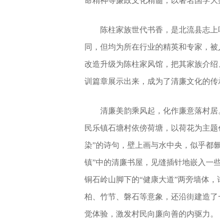
命精神等廉政文化精髓，以著名国学大
陈柱家族世代书香，是北流县志上
同，但均为所在行业的精英和专家，被
改造升级为陈柱家风馆，把其家族介绍
训篇章展示出来，成为了清廉文化的传
清廉美韵乘风起，化作廉意落村居
民乐镇石塘村依傍荷塘，以荷花为主题
染”的诗句，壁上画与水中央，似乎都
镇”中的清廉书屋，见缝插针地嵌入一
铜石岭山脚下的“健康大道”两旁墙体
柏、竹节、磐石等意象，还沿街建造了
觉体验，激发村民向廉向善的内驱力。