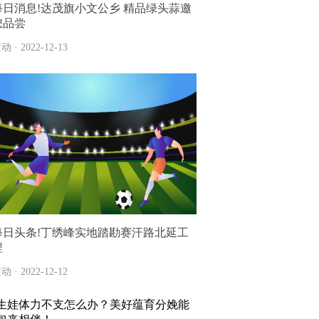
每日消息!达茂旗小文公乡 精品绿头蒜邀
您品尝
动 · 2022-12-13
每日头条!丁绣峰实地踏勘赛汗路北延工
程
动 · 2022-12-12