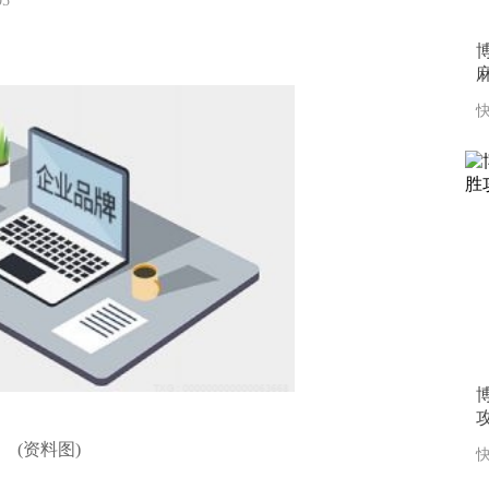
:05
快
(资料图)
快