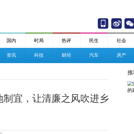
国内
时局
热评
民生
社会
资讯
科技
财经
汽车
房产
推
地制宜，让清廉之风吹进乡