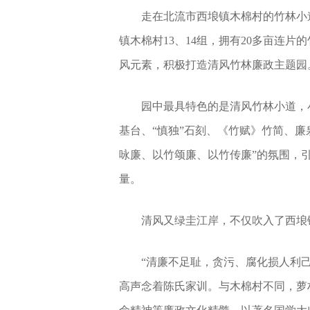
走在北流市西埌镇木棉村的竹林小
镇木棉村13、14组，拥有20多亩连
风元素，积极打造清风竹林廉政主题园
园中最具特色的是清风竹林小道，
基台、“慎独”石刻、《竹赋》竹简、
咏廉、以竹颂廉、以竹传廉”的氛围，
量。
清风又绿圭江岸，不仅吹入了西埌
“清廉不足耻，贪污、腐化损人利
高声念着陈氏家训。与木棉村不同，萝