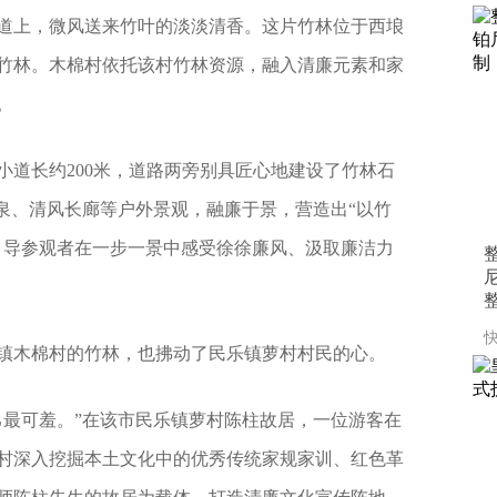
道上，微风送来竹叶的淡淡清香。这片竹林位于西埌
片的竹林。木棉村依托该村竹林资源，融入清廉元素和家
。
小道长约200米，道路两旁别具匠心地建设了竹林石
廉泉、清风长廊等户外景观，融廉于景，营造出“以竹
引导参观者在一步一景中感受徐徐廉风、汲取廉洁力
快
镇木棉村的竹林，也拂动了民乐镇萝村村民的心。
己最可羞。”在该市民乐镇萝村陈柱故居，一位游客在
村深入挖掘本土文化中的优秀传统家规家训、红色革