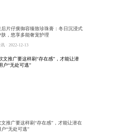
皇后片仔癀御容臻致珍珠膏：冬日沉浸式
护肤，悠享多能奢宠护理
讯 · 2022-12-13
软文推广要这样刷“存在感”，才能让潜在
用户“无处可逃”