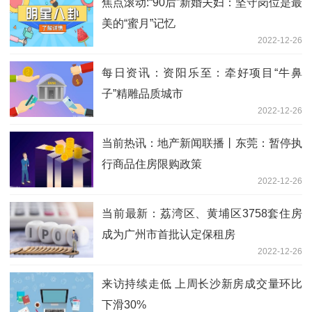
焦点滚动:“90后”新婚夫妇：坚守岗位是最
美的“蜜月”记忆
2022-12-26
每日资讯：资阳乐至：牵好项目“牛鼻
子”精雕品质城市
2022-12-26
当前热讯：地产新闻联播丨东莞：暂停执
行商品住房限购政策
2022-12-26
当前最新：荔湾区、黄埔区3758套住房
成为广州市首批认定保租房
2022-12-26
来访持续走低 上周长沙新房成交量环比
下滑30%