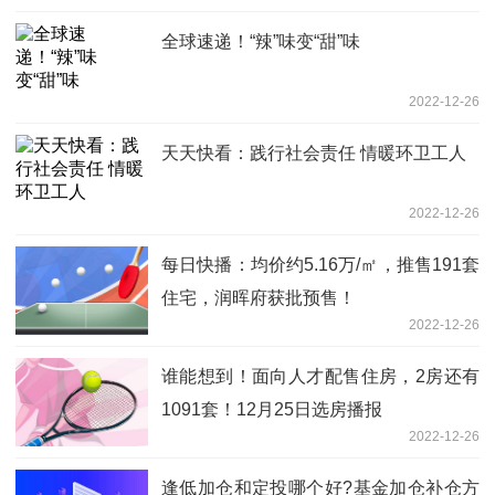
全球速递！“辣”味变“甜”味
2022-12-26
天天快看：践行社会责任 情暖环卫工人
2022-12-26
每日快播：均价约5.16万/㎡，推售191套
住宅，润晖府获批预售！
2022-12-26
谁能想到！面向人才配售住房，2房还有
1091套！12月25日选房播报
2022-12-26
逢低加仓和定投哪个好?基金加仓补仓方