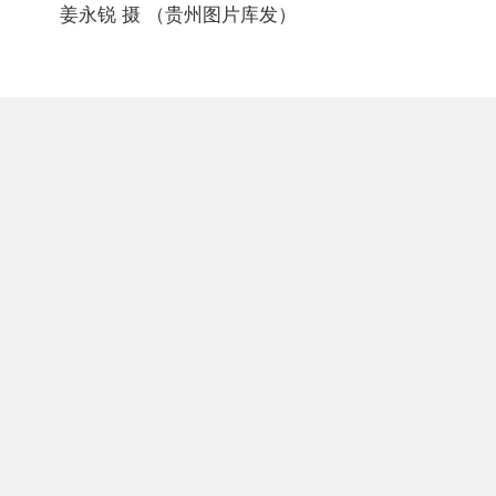
姜永锐 摄 （贵州图片库发）