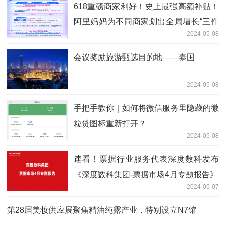
618重磅商家利好！史上最强高额补贴！
阿里妈妈为不同商家划出全局增长“三件
2024-05-08
事”！
会议奖励旅游甄选目的地——泰国
2024-05-08
手把手教你｜如何将微信服务里隐藏的微
粒贷图标重新打开？
2024-05-08
速看！票据行业服务代表深度数科发布
《深度数科集团-票据市场4月专题报告》
2024-05-07
第28届美妆供应展聚焦精油纯露产业，特别设立N7馆