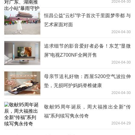
2024-04-30
划”
恒昌公益“云杉”学子首次千里圆梦帝都 与
艺术家面对面
2024-04-30
追求细节的影音爱好者必备！东芝“显微
屏”电视Z700NF全网开售
2024-04-30
母亲节送礼好物：西屋S200空气波拉伸
垫，无损呵护妈妈脊椎健康
2024-04-30
敬献95周年诞辰，周大福推出全新“传
福”系列续写隽永传奇
2024-04-29