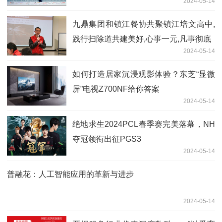
2024-05-14
九鼎集团和镇江餐协共聚镇江培文高中,
践行扫除道共建美好,心事一元,凡事彻底
2024-05-14
如何打造居家沉浸观影体验？东芝“显微
屏”电视Z700NF给你答案
2024-05-14
绝地求生2024PCL春季赛完美落幕，NH
夺冠领衔出征PGS3
2024-05-14
普融花：人工智能应用的革新与进步
2024-05-14