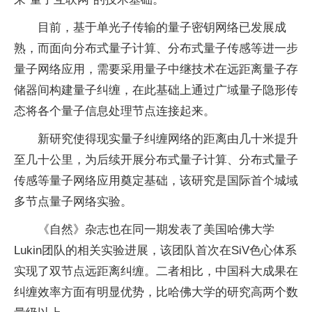
目前，基于单光子传输的
量子
密钥网络已发展成
熟，而面向分布式
量子
计算、分布式
量子
传感等进一步
量子
网络应用，需要采用
量子
中继技术在远距离
量子
存
储器间构建
量子
纠缠，在此基础上通过广域
量子
隐形传
态将各个
量子
信息处理节点连接起来。
新研究使得现实
量子
纠缠网络的距离由几十米提升
至几十公里，为后续开展分布式
量子
计算、分布式
量子
传感等
量子
网络应用奠定基础，该研究是国际首个城域
多节点
量子
网络实验。
《自然》杂志也在同一期发表了美国哈佛大学
Lukin团队的相关实验进展，该团队首次在SiV色心体系
实现了双节点远距离纠缠。二者相比，中国科大成果在
纠缠效率方面有明显优势，比哈佛大学的研究高两个数