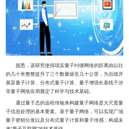
据悉，该研究使得现实
量子
纠缠网络的距离由以往
的几十米整整提升了三个数量级至几十公里，为后续开
展盲
量子
计算、分布式
量子
计算、
量子
增强长基线干涉
等
量子
网络应用奠定了科学与技术基础。
通过
量子
态的远程传输来构建
量子
网络是大尺度
量
子
信息处理的基本要素。基于
量子
网络，可以实现广域
量子
密钥分发以及分布式
量子
计算和
量子
传感，构成未
来“
量子
互联网”的技术基础。