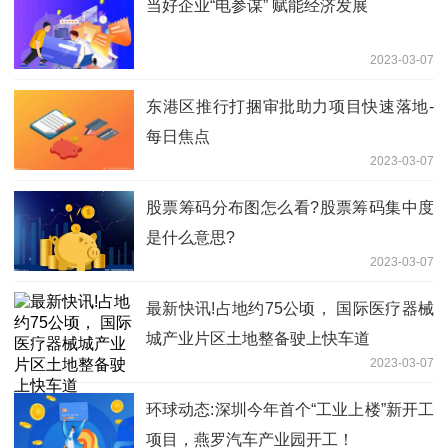
当好企业“电参谋” 赋能经济发展
2023-03-07
东港区推行打捆审批助力项目快速落地-
每日焦点
2023-03-07
股票筹码分布图怎么看?股票筹码集中度
是什么意思?
2023-03-07
最新快讯!占地约75公顷， 国际医疗器械
城产业片区土地整备驶上快车道
2023-03-07
环球动态:深圳今年首个“工业上楼”新开工
项目，燕罗汽车产业园开工！