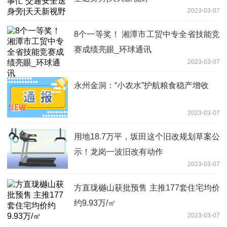
2023-03-07
8个一等奖！ 湘潭市工贸中专全省技能竞
赛成绩亮眼_环球通讯
2023-03-07
永州金洞：“小农水”护航粮食稳产增收
2023-03-07
用地18.7万平，坂田这个旧改规划草案公
示！龙岗一波旧改有动作
2023-03-07
方直珑樾山获批预售 主推177套住宅均价
约9.93万/㎡
2023-03-07