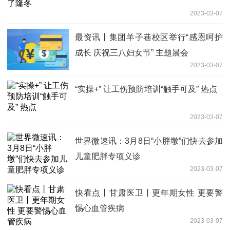
2023-03-07
最资讯丨集团羊子巷校区举行“感恩呵护
成长 庆祝三八妇女节” 主题晨会
2023-03-07
“实操+” 让工伤预防培训“触手可及” 热点
2023-03-07
世界微速讯：3月8日“小胖墩”们快去参加
儿童肥胖专项义诊
2023-03-07
快看点丨甘肃医卫丨更年期女性 更要警
惕心血管疾病
2023-03-07