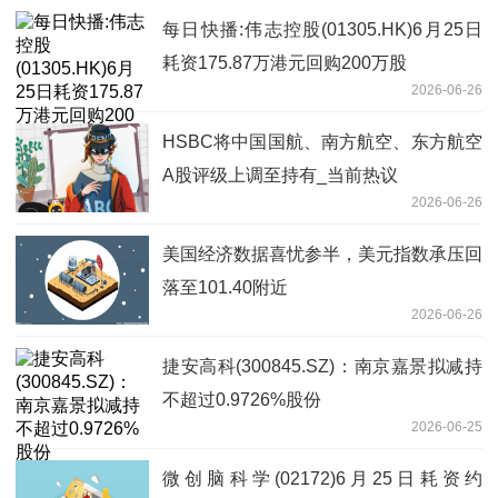
每日快播:伟志控股(01305.HK)6月25日
耗资175.87万港元回购200万股
2026-06-26
HSBC将中国国航、南方航空、东方航空
A股评级上调至持有_当前热议
2026-06-26
美国经济数据喜忧参半，美元指数承压回
落至101.40附近
2026-06-26
捷安高科(300845.SZ)：南京嘉景拟减持
不超过0.9726%股份
2026-06-25
微创脑科学(02172)6月25日耗资约