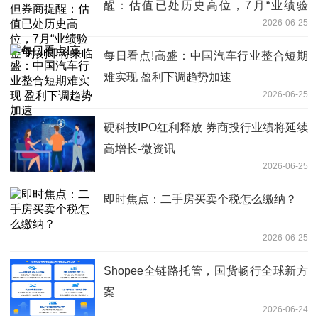
醒：估值已处历史高位，7月“业绩验
2026-06-25
金”时刻即将来临
每日看点!高盛：中国汽车行业整合短期
难实现 盈利下调趋势加速
2026-06-25
硬科技IPO红利释放 券商投行业绩将延续
高增长-微资讯
2026-06-25
即时焦点：二手房买卖个税怎么缴纳？
2026-06-25
Shopee全链路托管，国货畅行全球新方
案​
2026-06-24