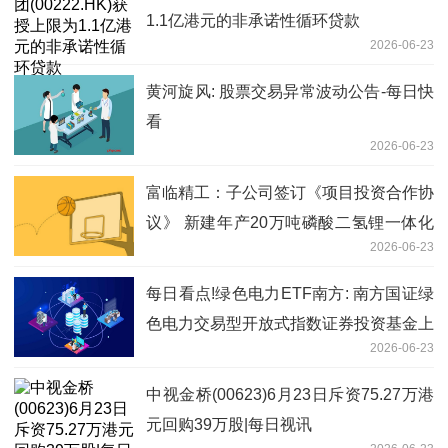
1.1亿港元的非承诺性循环贷款
2026-06-23
黄河旋风: 股票交易异常波动公告-每日快
看
2026-06-23
富临精工：子公司签订《项目投资合作协
议》 新建年产20万吨磷酸二氢锂一体化
2026-06-23
项目及配套10万吨热法磷酸项目
每日看点!绿色电力ETF南方: 南方国证绿
色电力交易型开放式指数证券投资基金上
2026-06-23
市交易提示性公告
中视金桥(00623)6月23日斥资75.27万港
元回购39万股|每日视讯