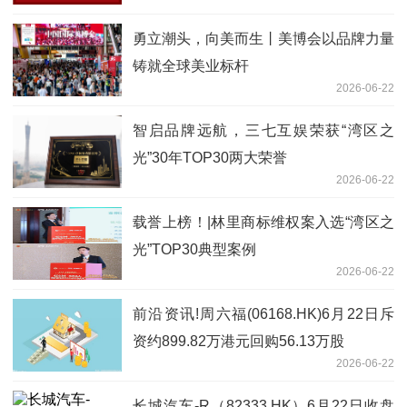
勇立潮头，向美而生丨美博会以品牌力量
铸就全球美业标杆
2026-06-22
智启品牌远航，三七互娱荣获“湾区之
光”30年TOP30两大荣誉
2026-06-22
载誉上榜！|林里商标维权案入选“湾区之
光”TOP30典型案例
2026-06-22
前沿资讯!周六福(06168.HK)6月22日斥
资约899.82万港元回购56.13万股
2026-06-22
长城汽车-R（82333.HK）6月22日收盘