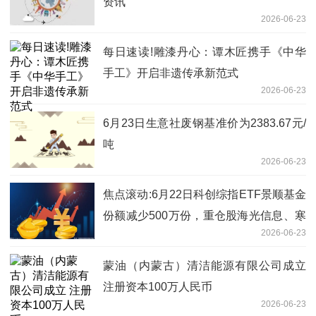
资讯
2026-06-23
每日速读!雕漆丹心：谭木匠携手《中华
手工》开启非遗传承新范式
2026-06-23
6月23日生意社废钢基准价为2383.67元/
吨
2026-06-23
焦点滚动:6月22日科创综指ETF景顺基金
份额减少500万份，重仓股海光信息、寒
2026-06-23
武纪、摩尔线程
蒙油（内蒙古）清洁能源有限公司成立
注册资本100万人民币
2026-06-23