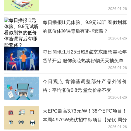
2026-01-26
每日播报!1元体验、9.9元试听 看似划算
的低价体验课背后有哪些套路？
2026-01-26
每日简讯:1月25日晚8点京东服饰美妆年
货节开启 服饰美妆热卖好物天天抽免单
2026-01-26
今日观点!肯德基调整部分产品外送价
格：平均涨价0.8元 堂食价格不变
2026-01-26
大EPC最高3.73元/W！38个EPC项目！
本周4.97GW光伏招中标项目【光伏·周分
2026-01-26
析】