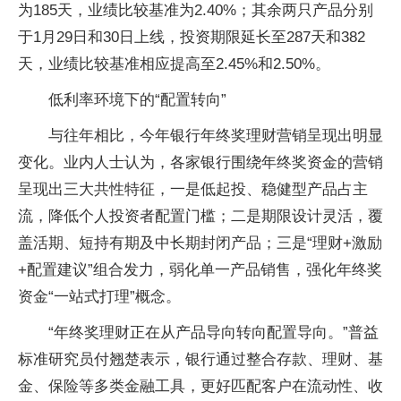
为185天，业绩比较基准为2.40%；其余两只产品分别
于1月29日和30日上线，投资期限延长至287天和382
天，业绩比较基准相应提高至2.45%和2.50%。
低利率环境下的“配置转向”
与往年相比，今年银行年终奖理财营销呈现出明显
变化。业内人士认为，各家银行围绕年终奖资金的营销
呈现出三大共性特征，一是低起投、稳健型产品占主
流，降低个人投资者配置门槛；二是期限设计灵活，覆
盖活期、短持有期及中长期封闭产品；三是“理财+激励
+配置建议”组合发力，弱化单一产品销售，强化年终奖
资金“一站式打理”概念。
“年终奖理财正在从产品导向转向配置导向。”普益
标准研究员付翘楚表示，银行通过整合存款、理财、基
金、保险等多类金融工具，更好匹配客户在流动性、收