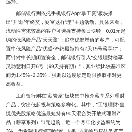
选择。
邮储银行则依托手机银行App“掌工资”板块推
出“开‘薪’年终奖，财富这样‘理’”主题活动。具体来看，
流动性需求较高的客户可选择支持每日快赎、0.01元起
购的低风险产品“天天盈”；追求稳健增值的客户，可配
置中低风险产品“优盛·鸿锦最短持有7天15号薪享C”；
而针对中长期闲置资金，邮储银行引入“交银理财稳享
灵动慧利日开6号（99天持有期）”，其业绩比较基准区
间为1.45%~3.35%，强调以适度锁定期限换取相对更
高收益。
工商银行则在“薪管家”板块集中推介薪享系列理财
产品，突出低起投与策略多样化。其中，“工银理财·鑫
悦优先股策略优选最短持有90天混合类开放式理财产
品（薪享系列）”1元起购，近一个月年化收益率约为
3%，为希望进行短期配置、同时适度参与权益类资产