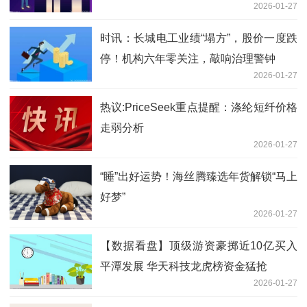
2026-01-27
时讯：长城电工业绩“塌方”，股价一度跌
停！机构六年零关注，敲响治理警钟
2026-01-27
热议:PriceSeek重点提醒：涤纶短纤价格
走弱分析
2026-01-27
“睡”出好运势！海丝腾臻选年货解锁“马上
好梦”
2026-01-27
【数据看盘】顶级游资豪掷近10亿买入
平潭发展 华天科技龙虎榜资金猛抢
2026-01-27