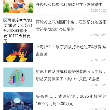
外授权和盐酸卡利拉嗪都在正常推进中
2026-01-25
两轮冷空气“组团”来袭，江苏部分地区雨
雪还要“加戏” 今日要闻
2026-01-25
上海沪工：股东拟减持不超过3%股份|焦
点速读
2026-01-25
短讯！锋龙股份和嘉美包装两只大牛股，
明起又要停牌了！其中一只已18连板
2026-01-25
头条焦点：艾迪药业：2025年预亏约
1600万元到2400万元
2026-01-25