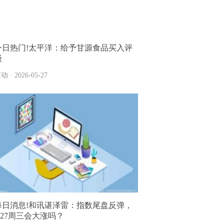
今日热门!太平洋：给予甘源食品买入评
级
动 · 2026-05-27
每日消息!和讯谌泽雷：指数尾盘反弹，
5.27周三会大涨吗？