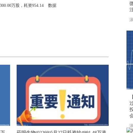
00.00万股，耗资954.14
数据
滚
滚
0万
药明生物(02269)5月27日耗资约4991.48万港