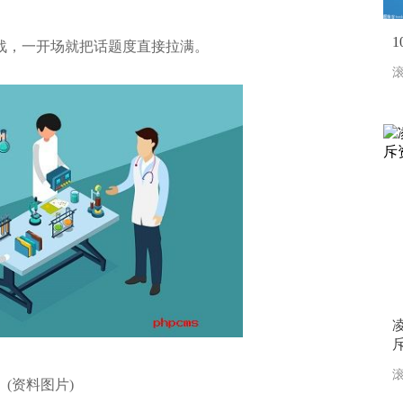
之战，一开场就把话题度直接拉满。
滚
斥
滚
(资料图片)