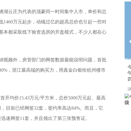
栖湖云庄为代表的顶豪同一时间集中入市，单价和总
1460万元起步，动辄过亿的超高总价也引起一些对
基本都采取线下验资选房的开盘模式，不少人都在心
销视频外，房管部门的网签数据最能说明问题，首批
今
80%，浙江最高端的购买力，用真金白银给杭州楼市
四
滚
开均价15.43万元/平方米，总价5000万元起、最高
房源，目前已经网签32套，签约率高达84%。而且，它
经迅速网签11套，并且领出了第三张预售证。