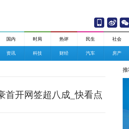
国内
时局
热评
民生
社会
资讯
科技
财经
汽车
房产
推
豪首开网签超八成_快看点