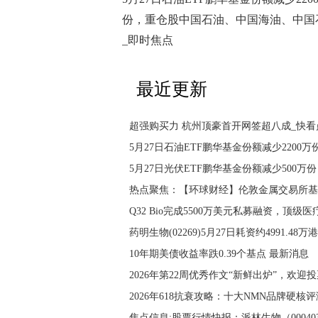
份，重仓股中国石油、中国海油、中国
_即时焦点
最近更新
超强购买力 杭州顶豪首开网签超八成_快看
5月27日光伏ETF鹏华基金份额减少500
热点聚焦：【环球财经】伦敦金属交易所基
Q32 Bio完成5500万美元私募融资，顶级
药明生物(02269)5月27日耗资约4991.48万
10年期美债收益率跌0.39个基点 最新消息
2026年第22周优秀作文“新鲜出炉”，欢迎
2026年618抗衰攻略：十大NMN品牌硬核评
焦点信息:股票行情快报：派林生物（000403