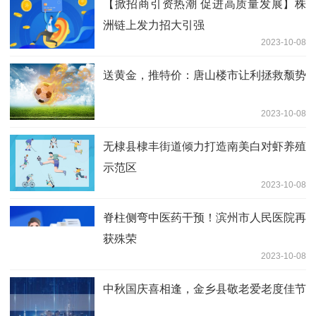
【掀招商引资热潮 促进高质量发展】株
洲链上发力招大引强
2023-10-08
送黄金，推特价：唐山楼市让利拯救颓势
2023-10-08
无棣县棣丰街道倾力打造南美白对虾养殖
示范区
2023-10-08
脊柱侧弯中医药干预！滨州市人民医院再
获殊荣
2023-10-08
中秋国庆喜相逢，金乡县敬老爱老度佳节